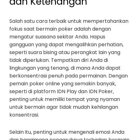
dan Ketenangan
Salah satu cara terbaik untuk mempertahankan
fokus saat bermain poker adalah dengan
mengatur suasana sekitar Anda. Hapus
gangguan yang dapat mengalihkan perhatian,
seperti suara bising atau perangkat lain yang
tidak diperlukan. Tempatkan diri Anda di
lingkungan yang tenang, di mana Anda dapat
berkonsentrasi penuh pada permainan. Dengan
pemain poker online yang semakin banyak,
seperti di platform IDN Play dan IDN Poker,
penting untuk memiliki tempat yang nyaman
untuk bermain agar tidak mudah kehilangan
konsentrasi.
Selain itu, penting untuk mengenali emosi Anda
dan bagaimana pengaruhnya terhadap bermain.