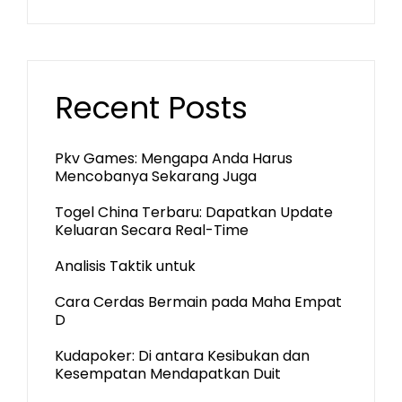
Recent Posts
Pkv Games: Mengapa Anda Harus
Mencobanya Sekarang Juga
Togel China Terbaru: Dapatkan Update
Keluaran Secara Real-Time
Analisis Taktik untuk
Cara Cerdas Bermain pada Maha Empat
D
Kudapoker: Di antara Kesibukan dan
Kesempatan Mendapatkan Duit