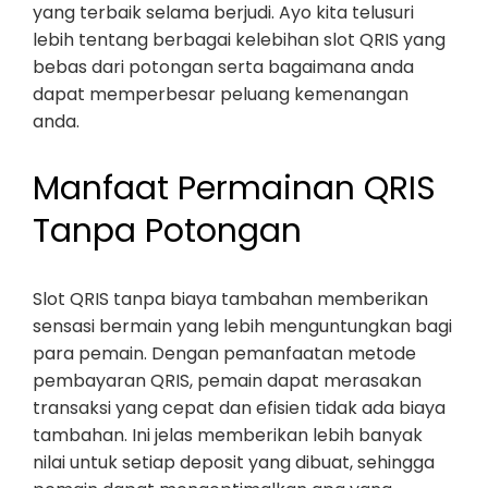
yang terbaik selama berjudi. Ayo kita telusuri
lebih tentang berbagai kelebihan slot QRIS yang
bebas dari potongan serta bagaimana anda
dapat memperbesar peluang kemenangan
anda.
Manfaat Permainan QRIS
Tanpa Potongan
Slot QRIS tanpa biaya tambahan memberikan
sensasi bermain yang lebih menguntungkan bagi
para pemain. Dengan pemanfaatan metode
pembayaran QRIS, pemain dapat merasakan
transaksi yang cepat dan efisien tidak ada biaya
tambahan. Ini jelas memberikan lebih banyak
nilai untuk setiap deposit yang dibuat, sehingga