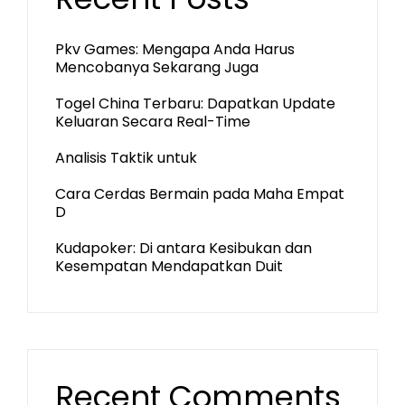
Pkv Games: Mengapa Anda Harus
Mencobanya Sekarang Juga
Togel China Terbaru: Dapatkan Update
Keluaran Secara Real-Time
Analisis Taktik untuk
Cara Cerdas Bermain pada Maha Empat
D
Kudapoker: Di antara Kesibukan dan
Kesempatan Mendapatkan Duit
Recent Comments