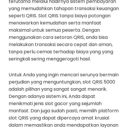
terutama melalui hadirnya sistem pembayaran
yang memudahkan tahapan transaksi keuangan
seperti QRIS. Slot QRIS tanpa biaya potongan
menawarkan kemudahan serta manfaat
maksimal untuk semua peserta. Dengan
menggunakan cara setoran QRIS, anda bisa
melakukan transaksi secara cepat dan aman,
tanpa perlu cemas terhadap biaya yang yang
seringkali sering menggerogoti hasil.
Untuk Anda yang ingin mencari serunya bermain
perjudian yang menguntungkan, slot QRIS 5000
adalah pilihan yang sangat sangat menarik.
Dengan adanya sistem ini, Anda dapat
menikmati jenis slot gacor yang sejumlah
manfaat. Dan juga sudah pasti, memilih platform
slot QRIS yang dapat dipercaya amat krusial
dalam memastikan anda mendapatkan layanan