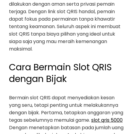
dilakukan dengan aman serta privasi pemain
terjaga. Dengan link slot QRIS handal, pemain
dapat fokus pada permainan tanpa khawatir
tentang keamanan. Seluruh aspek ini membuat
slot QRIS tanpa biaya pilihan yang ideal untuk
siapa saja yang mau meraih kemenangan
maksimal.
Cara Bermain Slot QRIS
dengan Bijak
Bermain slot QRIS dapat menyediakan kesan
yang seru, tetapi penting untuk melakukannya
dengan bijak. Pertama, tetapkan anggaran yang
tegas sebelumnya memulai game.
slot qris 5000
Dengan menetapkan batasan pada jumlah uang