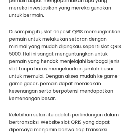
pemain dapat mengoptimalkan apa yang
mereka investasikan yang mereka gunakan
untuk bermain.
Di samping itu, slot deposit QRIS memungkinkan
pemain untuk melakukan setoran dengan
minimal yang mudah dijangkau, seperti slot QRIS
5000. Hal ini sangat menguntungkan untuk
pemain yang hendak menjelajahi berbagai jenis
slot tanpa harus mengeluarkan jumlah besar
untuk memulai. Dengan akses mudah ke game-
game gacor, pemain dapat merasakan
kesenangan serta berpotensi mendapatkan
kemenangan besar.
Kelebihan selain itu adalah perlindungan dalam
bertransaksi. Website slot QRIS yang dapat
dipercaya menjamin bahwa tiap transaksi