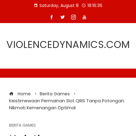
Skip
Saturday, August 8
18:16:37
to
content
VIOLENCEDYNAMICS.COM
Home
Berita Games
Keistimewaan Permainan Slot QRIS Tanpa Potongan:
Nikmati Kemenangan Optimal
BERITA GAMES