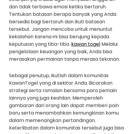
dan tidak terbawa emosi ketika bertaruh.
Tentukan batasan berapa banyak yang Anda
bersedia bagi bertaruh dan ikuti batasan
tersebut. Jangan mencoba untuk menuntut
kekalahan karena ini bisa berujung kepada
keputusan yang tiba-tiba.
kawan togel
Melalui
pengelolaan keuangan yang baik, Anda bisa
merasakan permainan tanpa merasa tekanan.
Sebagai penutup, ikutlah dalam komunitas
KawanTogel yang di sekitar Anda. Bicarakan
strategi serta ramalan bersama para pemain
lainnya yang juga keahlian. Memperoleh
gambaran dari orang lain dapat memberi poin
baru serta menambahkan kemungkinan kamu
dalam memenangkan pertandingan.
Keterlibatan dalam komunitas tersebut juga bisa