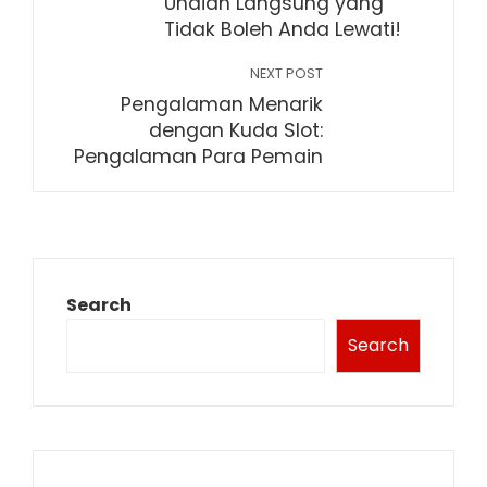
Undian Langsung yang
Tidak Boleh Anda Lewati!
NEXT POST
Pengalaman Menarik
dengan Kuda Slot:
Pengalaman Para Pemain
Search
Search