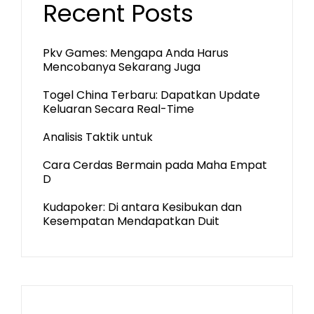
Recent Posts
Pkv Games: Mengapa Anda Harus
Mencobanya Sekarang Juga
Togel China Terbaru: Dapatkan Update
Keluaran Secara Real-Time
Analisis Taktik untuk
Cara Cerdas Bermain pada Maha Empat
D
Kudapoker: Di antara Kesibukan dan
Kesempatan Mendapatkan Duit