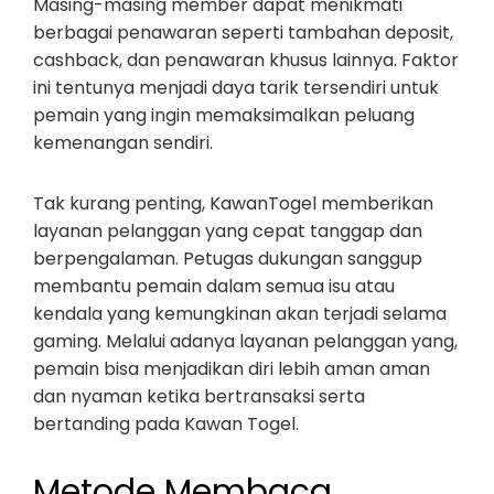
Masing-masing member dapat menikmati
berbagai penawaran seperti tambahan deposit,
cashback, dan penawaran khusus lainnya. Faktor
ini tentunya menjadi daya tarik tersendiri untuk
pemain yang ingin memaksimalkan peluang
kemenangan sendiri.
Tak kurang penting, KawanTogel memberikan
layanan pelanggan yang cepat tanggap dan
berpengalaman. Petugas dukungan sanggup
membantu pemain dalam semua isu atau
kendala yang kemungkinan akan terjadi selama
gaming. Melalui adanya layanan pelanggan yang,
pemain bisa menjadikan diri lebih aman aman
dan nyaman ketika bertransaksi serta
bertanding pada Kawan Togel.
Metode Membaca