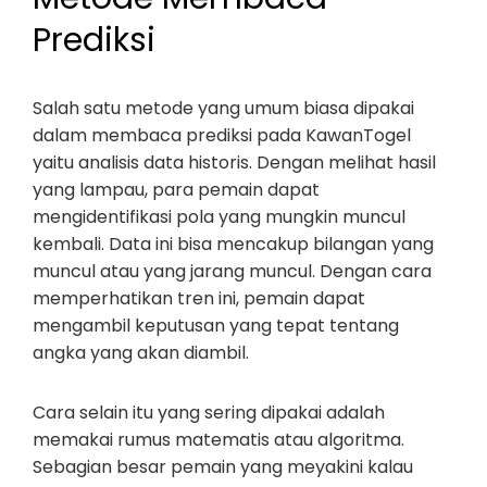
Prediksi
Salah satu metode yang umum biasa dipakai
dalam membaca prediksi pada KawanTogel
yaitu analisis data historis. Dengan melihat hasil
yang lampau, para pemain dapat
mengidentifikasi pola yang mungkin muncul
kembali. Data ini bisa mencakup bilangan yang
muncul atau yang jarang muncul. Dengan cara
memperhatikan tren ini, pemain dapat
mengambil keputusan yang tepat tentang
angka yang akan diambil.
Cara selain itu yang sering dipakai adalah
memakai rumus matematis atau algoritma.
Sebagian besar pemain yang meyakini kalau