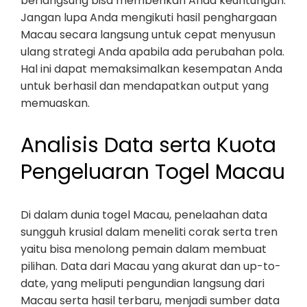
berlangsung bisa memberikan Anda keuntungan.
Jangan lupa Anda mengikuti hasil penghargaan
Macau secara langsung untuk cepat menyusun
ulang strategi Anda apabila ada perubahan pola.
Hal ini dapat memaksimalkan kesempatan Anda
untuk berhasil dan mendapatkan output yang
memuaskan.
Analisis Data serta Kuota
Pengeluaran Togel Macau
Di dalam dunia togel Macau, penelaahan data
sungguh krusial dalam meneliti corak serta tren
yaitu bisa menolong pemain dalam membuat
pilihan. Data dari Macau yang akurat dan up-to-
date, yang meliputi pengundian langsung dari
Macau serta hasil terbaru, menjadi sumber data