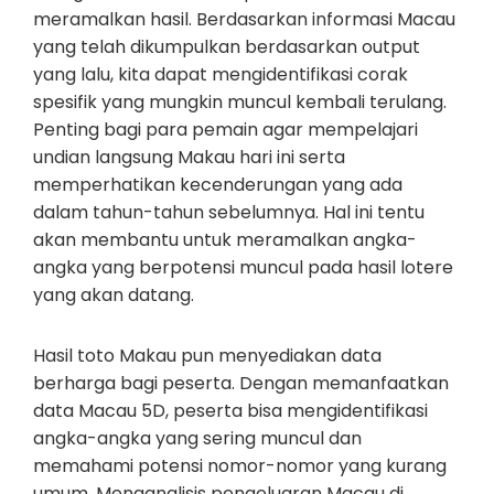
meramalkan hasil. Berdasarkan informasi Macau
yang telah dikumpulkan berdasarkan output
yang lalu, kita dapat mengidentifikasi corak
spesifik yang mungkin muncul kembali terulang.
Penting bagi para pemain agar mempelajari
undian langsung Makau hari ini serta
memperhatikan kecenderungan yang ada
dalam tahun-tahun sebelumnya. Hal ini tentu
akan membantu untuk meramalkan angka-
angka yang berpotensi muncul pada hasil lotere
yang akan datang.
Hasil toto Makau pun menyediakan data
berharga bagi peserta. Dengan memanfaatkan
data Macau 5D, peserta bisa mengidentifikasi
angka-angka yang sering muncul dan
memahami potensi nomor-nomor yang kurang
umum. Menganalisis pengeluaran Macau di