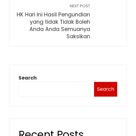
NEXT POST
HK Hari Ini Hasil Pengundian
yang tidak Tidak Boleh
Anda Anda Semuanya
Saksikan
Search
Search
Recent Posts