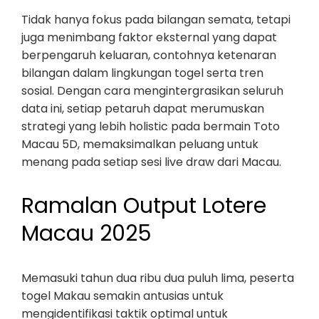
Tidak hanya fokus pada bilangan semata, tetapi
juga menimbang faktor eksternal yang dapat
berpengaruh keluaran, contohnya ketenaran
bilangan dalam lingkungan togel serta tren
sosial. Dengan cara mengintergrasikan seluruh
data ini, setiap petaruh dapat merumuskan
strategi yang lebih holistic pada bermain Toto
Macau 5D, memaksimalkan peluang untuk
menang pada setiap sesi live draw dari Macau.
Ramalan Output Lotere
Macau 2025
Memasuki tahun dua ribu dua puluh lima, peserta
togel Makau semakin antusias untuk
mengidentifikasi taktik optimal untuk