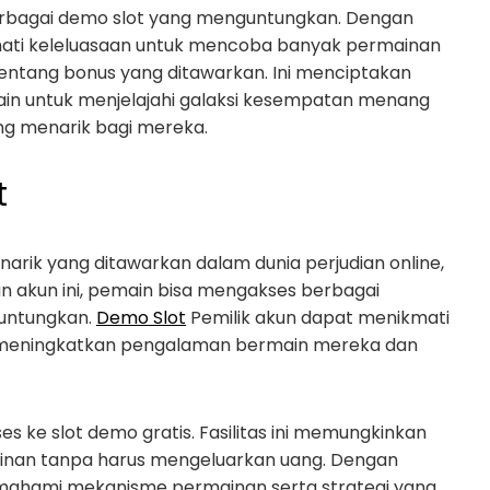
erbagai demo slot yang menguntungkan. Dengan
ati keleluasaan untuk mencoba banyak permainan
tentang bonus yang ditawarkan. Ini menciptakan
in untuk menjelajahi galaksi kesempatan menang
ng menarik bagi mereka.
t
arik yang ditawarkan dalam dunia perjudian online,
n akun ini, pemain bisa mengakses berbagai
guntungkan.
Demo Slot
Pemilik akun dapat menikmati
k meningkatkan pengalaman bermain mereka dan
es ke slot demo gratis. Fasilitas ini memungkinkan
inan tanpa harus mengeluarkan uang. Dengan
mahami mekanisme permainan serta strategi yang