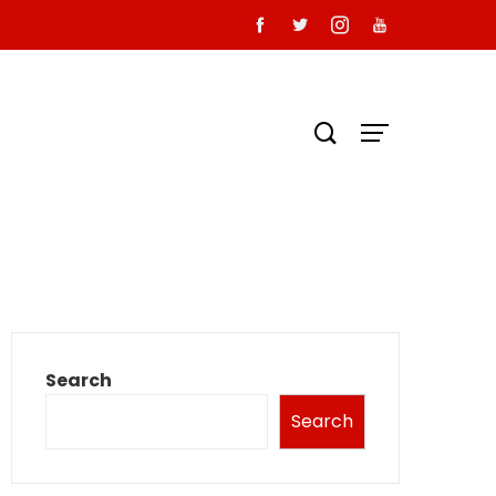
Search
Search