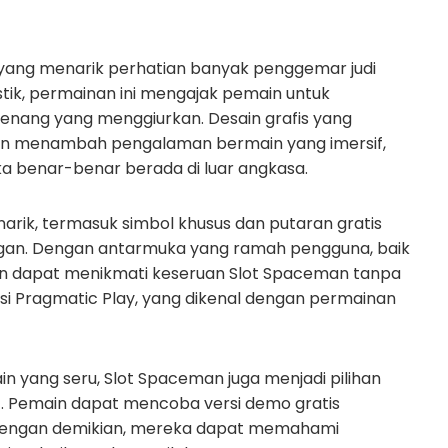
yang menarik perhatian banyak penggemar judi
stik, permainan ini mengajak pemain untuk
menang yang menggiurkan. Desain grafis yang
n menambah pengalaman bermain yang imersif,
benar-benar berada di luar angkasa.
arik, termasuk simbol khusus dan putaran gratis
an. Dengan antarmuka yang ramah pengguna, baik
 dapat menikmati keseruan Slot Spaceman tanpa
eksi Pragmatic Play, yang dikenal dengan permainan
yang seru, Slot Spaceman juga menjadi pilihan
. Pemain dapat mencoba versi demo gratis
Dengan demikian, mereka dapat memahami