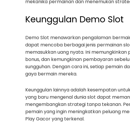
mekanika permainan dan menemukan strateg
Keunggulan Demo Slot
Demo Slot menawarkan pengalaman bermain ya
dapat mencoba berbagai jenis permainan slo
memasukkan uang nyata. Ini memungkinkan 
bonus, dan kemungkinan pembayaran sebel
sungguhan. Dengan cara ini, setiap pemain
gaya bermain mereka.
Keunggulan lainnya adalah kesempatan untuk
yang baru mengenal dunia slot dapat memanf
mengembangkan strategi tanpa tekanan. Pen
pemain yang ingin meningkatkan peluang men
Play Gacor yang terkenal.