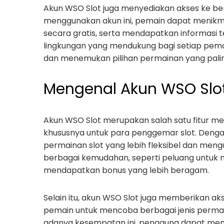
Akun WSO Slot juga menyediakan akses ke b
menggunakan akun ini, pemain dapat menikm
secara gratis, serta mendapatkan informasi 
lingkungan yang mendukung bagi setiap pema
dan menemukan pilihan permainan yang pali
Mengenal Akun WSO Slo
Akun WSO Slot merupakan salah satu fitur men
khususnya untuk para penggemar slot. Denga
permainan slot yang lebih fleksibel dan men
berbagai kemudahan, seperti peluang untu
mendapatkan bonus yang lebih beragam.
Selain itu, akun WSO Slot juga memberikan aks
pemain untuk mencoba berbagai jenis perma
adanya kesempatan ini, pengguna dapat me