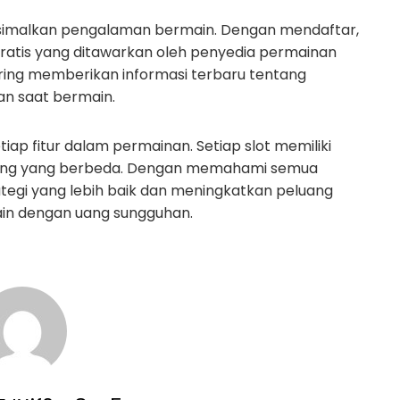
simalkan pengalaman bermain. Dengan mendaftar,
atis yang ditawarkan oleh penyedia permainan
sering memberikan informasi terbaru tentang
an saat bermain.
ap fitur dalam permainan. Setiap slot memiliki
enang yang berbeda. Dengan memahami semua
egi yang lebih baik dan meningkatkan peluang
n dengan uang sungguhan.