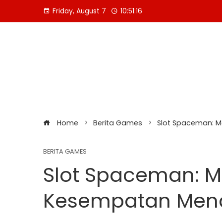
Skip
Friday, August 7
10:51:17
to
content
Home
Berita Games
Slot Spaceman: M
BERITA GAMES
Slot Spaceman: Me
Kesempatan Men