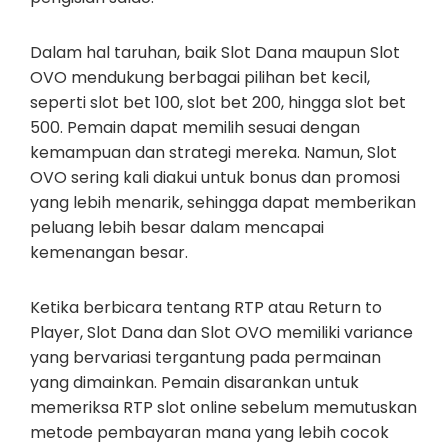
Dalam hal taruhan, baik Slot Dana maupun Slot
OVO mendukung berbagai pilihan bet kecil,
seperti slot bet 100, slot bet 200, hingga slot bet
500. Pemain dapat memilih sesuai dengan
kemampuan dan strategi mereka. Namun, Slot
OVO sering kali diakui untuk bonus dan promosi
yang lebih menarik, sehingga dapat memberikan
peluang lebih besar dalam mencapai
kemenangan besar.
Ketika berbicara tentang RTP atau Return to
Player, Slot Dana dan Slot OVO memiliki variance
yang bervariasi tergantung pada permainan
yang dimainkan. Pemain disarankan untuk
memeriksa RTP slot online sebelum memutuskan
metode pembayaran mana yang lebih cocok