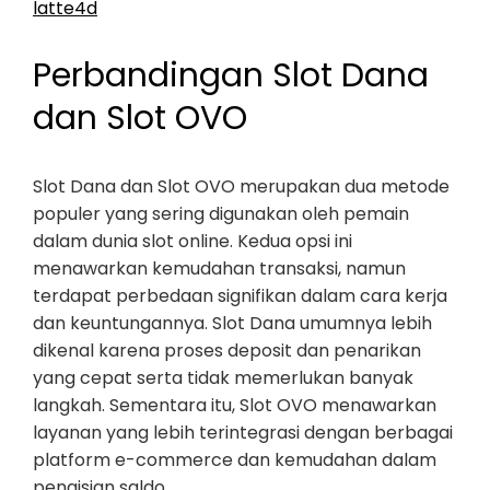
latte4d
Perbandingan Slot Dana
dan Slot OVO
Slot Dana dan Slot OVO merupakan dua metode
populer yang sering digunakan oleh pemain
dalam dunia slot online. Kedua opsi ini
menawarkan kemudahan transaksi, namun
terdapat perbedaan signifikan dalam cara kerja
dan keuntungannya. Slot Dana umumnya lebih
dikenal karena proses deposit dan penarikan
yang cepat serta tidak memerlukan banyak
langkah. Sementara itu, Slot OVO menawarkan
layanan yang lebih terintegrasi dengan berbagai
platform e-commerce dan kemudahan dalam
pengisian saldo.