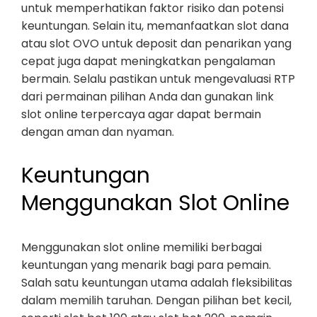
untuk memperhatikan faktor risiko dan potensi
keuntungan. Selain itu, memanfaatkan slot dana
atau slot OVO untuk deposit dan penarikan yang
cepat juga dapat meningkatkan pengalaman
bermain. Selalu pastikan untuk mengevaluasi RTP
dari permainan pilihan Anda dan gunakan link
slot online terpercaya agar dapat bermain
dengan aman dan nyaman.
Keuntungan
Menggunakan Slot Online
Menggunakan slot online memiliki berbagai
keuntungan yang menarik bagi para pemain.
Salah satu keuntungan utama adalah fleksibilitas
dalam memilih taruhan. Dengan pilihan bet kecil,