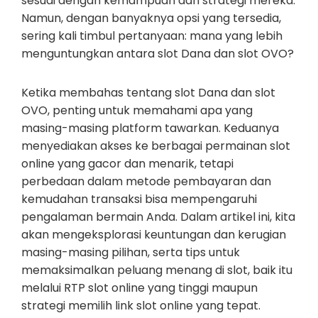
sesuai dengan kemampuan dan strategi mereka.
Namun, dengan banyaknya opsi yang tersedia,
sering kali timbul pertanyaan: mana yang lebih
menguntungkan antara slot Dana dan slot OVO?
Ketika membahas tentang slot Dana dan slot
OVO, penting untuk memahami apa yang
masing-masing platform tawarkan. Keduanya
menyediakan akses ke berbagai permainan slot
online yang gacor dan menarik, tetapi
perbedaan dalam metode pembayaran dan
kemudahan transaksi bisa mempengaruhi
pengalaman bermain Anda. Dalam artikel ini, kita
akan mengeksplorasi keuntungan dan kerugian
masing-masing pilihan, serta tips untuk
memaksimalkan peluang menang di slot, baik itu
melalui RTP slot online yang tinggi maupun
strategi memilih link slot online yang tepat.