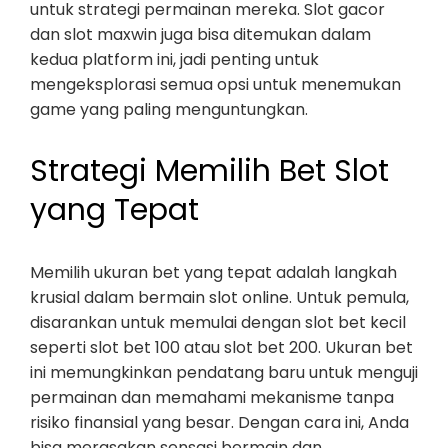
untuk strategi permainan mereka. Slot gacor
dan slot maxwin juga bisa ditemukan dalam
kedua platform ini, jadi penting untuk
mengeksplorasi semua opsi untuk menemukan
game yang paling menguntungkan.
Strategi Memilih Bet Slot
yang Tepat
Memilih ukuran bet yang tepat adalah langkah
krusial dalam bermain slot online. Untuk pemula,
disarankan untuk memulai dengan slot bet kecil
seperti slot bet 100 atau slot bet 200. Ukuran bet
ini memungkinkan pendatang baru untuk menguji
permainan dan memahami mekanisme tanpa
risiko finansial yang besar. Dengan cara ini, Anda
bisa merasakan sensasi bermain dan