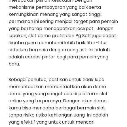
merupakan pilihan kesukaan. Dengan
mekanisme pembayaran yang baik serta
kemungkinan menang yang sangat tinggi,
permainan ini sering menjadi target para pemain
yang berharap mendapatkan jackpot . Jangan
lupakan, slot demo gratis dari Pg Soft juga dapat
dicoba guna memahami lebih baik fitur-fitur
sebelum bermain dengan uang asli. Ini adalah
adalah cerdas pintar bagi para pemain yang
baru.
Sebagai penutup, pastikan untuk tidak lupa
memanfaatkan memanfaatkan akun demo
demo yang yang sangat ada di platform slot
online yang terpercaya. Dengan akun demo,
kamu bisa mencoba berbagai bermain slot
tanpa risiko risiko kehilangan uang. Ini adalah
yang efektif yang untuk untuk mencari