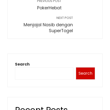
PREVIOUS POST
PokerHebat
NEXT POST
Menjajal Nasib dengan
SuperTogel
Search
Search