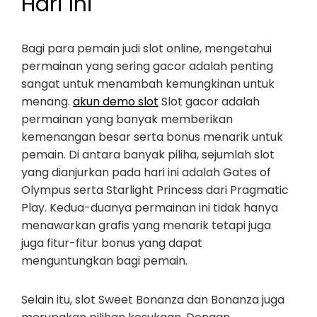
Hari Ini
Bagi para pemain judi slot online, mengetahui
permainan yang sering gacor adalah penting
sangat untuk menambah kemungkinan untuk
menang.
akun demo slot
Slot gacor adalah
permainan yang banyak memberikan
kemenangan besar serta bonus menarik untuk
pemain. Di antara banyak piliha, sejumlah slot
yang dianjurkan pada hari ini adalah Gates of
Olympus serta Starlight Princess dari Pragmatic
Play. Kedua-duanya permainan ini tidak hanya
menawarkan grafis yang menarik tetapi juga
juga fitur-fitur bonus yang dapat
menguntungkan bagi pemain.
Selain itu, slot Sweet Bonanza dan Bonanza juga