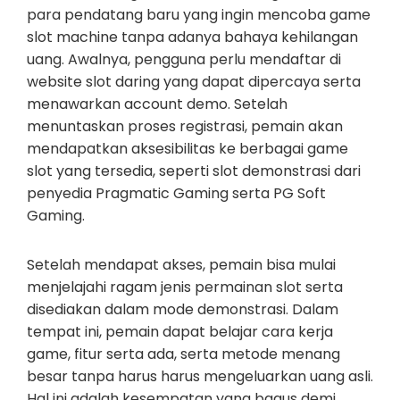
para pendatang baru yang ingin mencoba game
slot machine tanpa adanya bahaya kehilangan
uang. Awalnya, pengguna perlu mendaftar di
website slot daring yang dapat dipercaya serta
menawarkan account demo. Setelah
menuntaskan proses registrasi, pemain akan
mendapatkan aksesibilitas ke berbagai game
slot yang tersedia, seperti slot demonstrasi dari
penyedia Pragmatic Gaming serta PG Soft
Gaming.
Setelah mendapat akses, pemain bisa mulai
menjelajahi ragam jenis permainan slot serta
disediakan dalam mode demonstrasi. Dalam
tempat ini, pemain dapat belajar cara kerja
game, fitur serta ada, serta metode menang
besar tanpa harus harus mengeluarkan uang asli.
Hal ini adalah kesempatan yang bagus demi