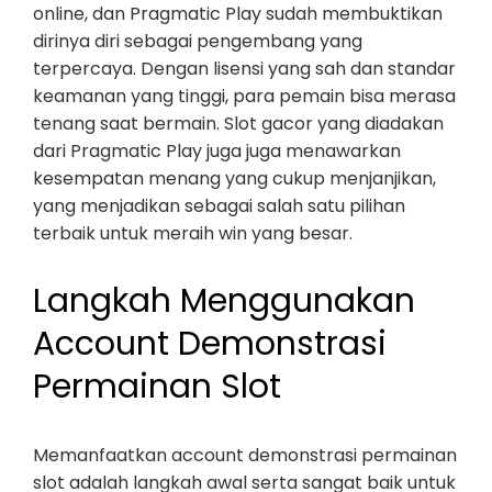
online, dan Pragmatic Play sudah membuktikan
dirinya diri sebagai pengembang yang
terpercaya. Dengan lisensi yang sah dan standar
keamanan yang tinggi, para pemain bisa merasa
tenang saat bermain. Slot gacor yang diadakan
dari Pragmatic Play juga juga menawarkan
kesempatan menang yang cukup menjanjikan,
yang menjadikan sebagai salah satu pilihan
terbaik untuk meraih win yang besar.
Langkah Menggunakan
Account Demonstrasi
Permainan Slot
Memanfaatkan account demonstrasi permainan
slot adalah langkah awal serta sangat baik untuk