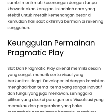
sambil menikmati kesenangan dengan tanpa
khawatir akan kerugian. Ini adalah cara yang
efektif untuk meraih kemenangan besar di
kemudian hari saat akhirnya bermain di rekening
sungguhan.
Keunggulan Permainan
Pragmatic Play
Slot Dari Pragmatic Play dikenal memiliki desain
yang sangat menarik serta visual yang
berkualitas tinggi. Developer ini dengan konsisten
menghadirkan tema-tema yang sangat inovatif
dan fungsi yang juga menawan, sehingga ia
pilihan yang disukai para gamers. Visualisasi yang
memukau dan pergerakan yang halus