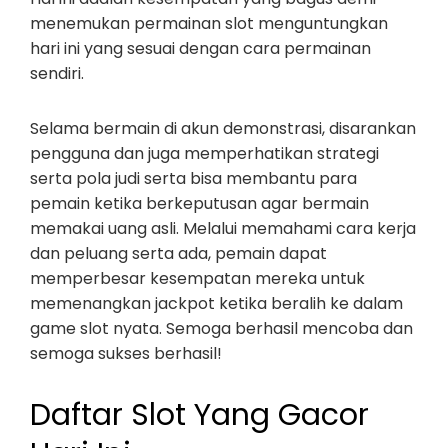
menemukan permainan slot menguntungkan
hari ini yang sesuai dengan cara permainan
sendiri.
Selama bermain di akun demonstrasi, disarankan
pengguna dan juga memperhatikan strategi
serta pola judi serta bisa membantu para
pemain ketika berkeputusan agar bermain
memakai uang asli. Melalui memahami cara kerja
dan peluang serta ada, pemain dapat
memperbesar kesempatan mereka untuk
memenangkan jackpot ketika beralih ke dalam
game slot nyata. Semoga berhasil mencoba dan
semoga sukses berhasil!
Daftar Slot Yang Gacor