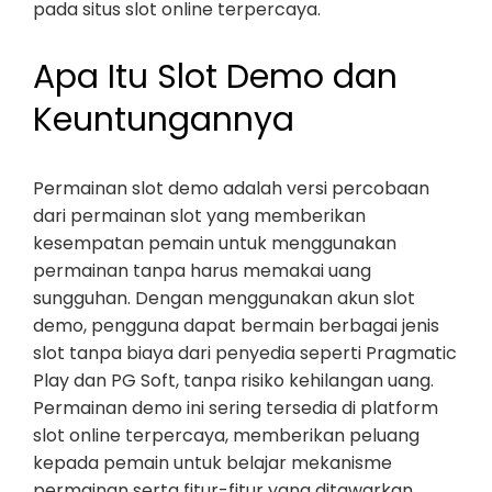
pada situs slot online terpercaya.
Apa Itu Slot Demo dan
Keuntungannya
Permainan slot demo adalah versi percobaan
dari permainan slot yang memberikan
kesempatan pemain untuk menggunakan
permainan tanpa harus memakai uang
sungguhan. Dengan menggunakan akun slot
demo, pengguna dapat bermain berbagai jenis
slot tanpa biaya dari penyedia seperti Pragmatic
Play dan PG Soft, tanpa risiko kehilangan uang.
Permainan demo ini sering tersedia di platform
slot online terpercaya, memberikan peluang
kepada pemain untuk belajar mekanisme
permainan serta fitur-fitur yang ditawarkan.