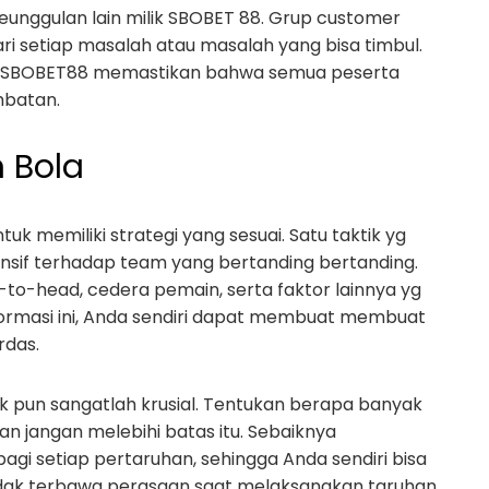
unggulan lain milik SBOBET 88. Grup customer
ri setiap masalah atau masalah yang bisa timbul.
at, SBOBET88 memastikan bahwa semua peserta
batan.
 Bola
ntuk memiliki strategi yang sesuai. Satu taktik yg
nsif terhadap team yang bertanding bertanding.
d-to-head, cedera pemain, serta faktor lainnya yg
masi ini, Anda sendiri dapat membuat membuat
rdas.
ak pun sangatlah krusial. Tentukan berapa banyak
n jangan melebihi batas itu. Sebaiknya
bagi setiap pertaruhan, sehingga Anda sendiri bisa
tidak terbawa perasaan saat melaksanakan taruhan.