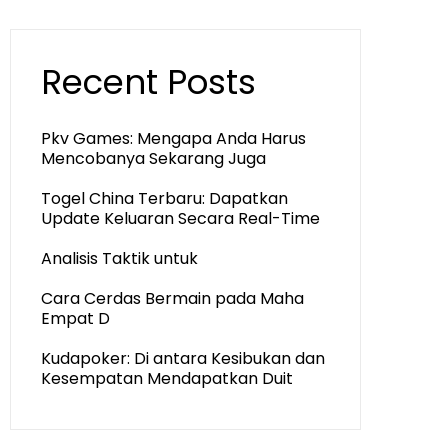
Recent Posts
Pkv Games: Mengapa Anda Harus
Mencobanya Sekarang Juga
Togel China Terbaru: Dapatkan
Update Keluaran Secara Real-Time
Analisis Taktik untuk
Cara Cerdas Bermain pada Maha
Empat D
Kudapoker: Di antara Kesibukan dan
Kesempatan Mendapatkan Duit