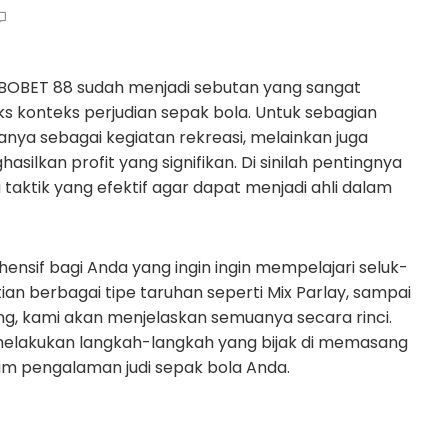
 SBOBET 88 sudah menjadi sebutan yang sangat
s konteks perjudian sepak bola. Untuk sebagian
nya sebagai kegiatan rekreasi, melainkan juga
an profit yang signifikan. Di sinilah pentingnya
 taktik yang efektif agar dapat menjadi ahli dalam
ensif bagi Anda yang ingin ingin mempelajari seluk-
ian berbagai tipe taruhan seperti Mix Parlay, sampai
, kami akan menjelaskan semuanya secara rinci.
 melakukan langkah-langkah yang bijak di memasang
m pengalaman judi sepak bola Anda.