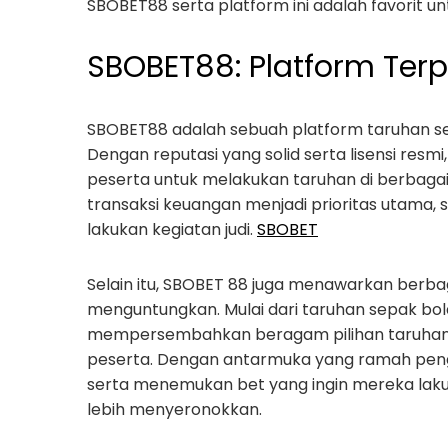
SBOBET88 serta platform ini adalah favorit untu
SBOBET88: Platform Ter
SBOBET88 adalah sebuah platform taruhan sep
Dengan reputasi yang solid serta lisensi r
peserta untuk melakukan taruhan di berbagai 
transaksi keuangan menjadi prioritas utama,
lakukan kegiatan judi.
SBOBET
Selain itu, SBOBET 88 juga menawarkan berba
menguntungkan. Mulai dari taruhan sepak bola
mempersembahkan beragam pilihan taruhan 
peserta. Dengan antarmuka yang ramah peng
serta menemukan bet yang ingin mereka lak
lebih menyeronokkan.