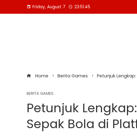
Skip
Friday, August 7
23:51:45
to
content
Home
Berita Games
Petunjuk Lengkap:
BERITA GAMES
Petunjuk Lengkap:
Sepak Bola di Pla