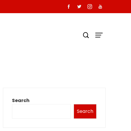
Search
Search