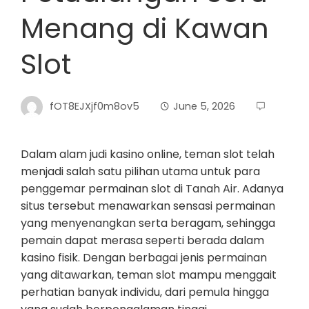
Menang di Kawan
Slot
fOT8EJXjf0m8ov5
June 5, 2026
Dalam alam judi kasino online, teman slot telah
menjadi salah satu pilihan utama untuk para
penggemar permainan slot di Tanah Air. Adanya
situs tersebut menawarkan sensasi permainan
yang menyenangkan serta beragam, sehingga
pemain dapat merasa seperti berada dalam
kasino fisik. Dengan berbagai jenis permainan
yang ditawarkan, teman slot mampu menggait
perhatian banyak individu, dari pemula hingga