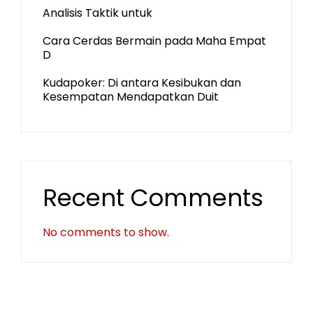
Analisis Taktik untuk
Cara Cerdas Bermain pada Maha Empat
D
Kudapoker: Di antara Kesibukan dan
Kesempatan Mendapatkan Duit
Recent Comments
No comments to show.