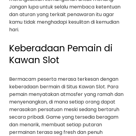
Jangan lupa untuk selalu membaca ketentuan
dan aturan yang terkait penawaran itu agar
kamu tidak menghadapi kesulitan di kemudian
hari.
Keberadaan Pemain di
Kawan Slot
Bermacam peserta merasa terkesan dengan
keberadaan bermain di Situs Kawan Slot. Para
pemain menyatakan atmosfer yang ramah dan
menyenangkan, di mana setiap orang dapat
merasakan persatuan meski sedang bertaruh
secara pribadi. Game yang tersedia beragam
dan menarik, membuat setiap putaran
permainan terasa seg fresh dan penuh