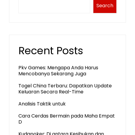
Search
Recent Posts
Pkv Games: Mengapa Anda Harus
Mencobanya Sekarang Juga
Togel China Terbaru: Dapatkan Update
Keluaran Secara Real-Time
Analisis Taktik untuk
Cara Cerdas Bermain pada Maha Empat
D
Kudapoker: Di antara Kesibukan dan