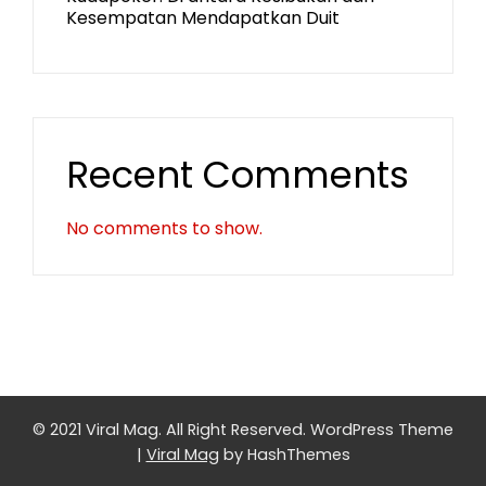
Kesempatan Mendapatkan Duit
Recent Comments
No comments to show.
© 2021 Viral Mag. All Right Reserved.
WordPress Theme
|
Viral Mag
by HashThemes