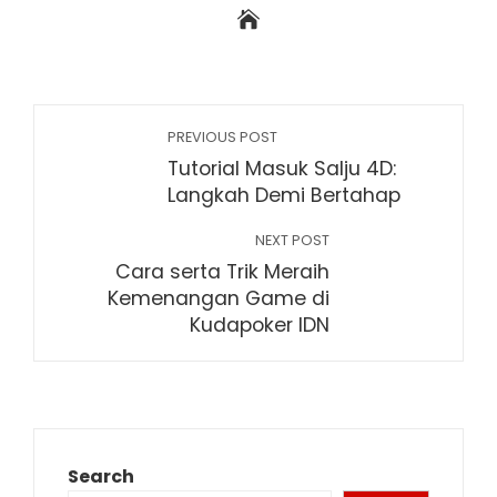
PREVIOUS POST
Tutorial Masuk Salju 4D:
Langkah Demi Bertahap
NEXT POST
Cara serta Trik Meraih
Kemenangan Game di
Kudapoker IDN
Search