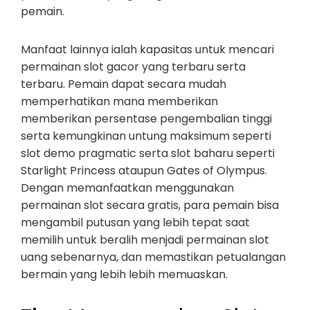
pemain.
Manfaat lainnya ialah kapasitas untuk mencari
permainan slot gacor yang terbaru serta
terbaru. Pemain dapat secara mudah
memperhatikan mana memberikan
memberikan persentase pengembalian tinggi
serta kemungkinan untung maksimum seperti
slot demo pragmatic serta slot baharu seperti
Starlight Princess ataupun Gates of Olympus.
Dengan memanfaatkan menggunakan
permainan slot secara gratis, para pemain bisa
mengambil putusan yang lebih tepat saat
memilih untuk beralih menjadi permainan slot
uang sebenarnya, dan memastikan petualangan
bermain yang lebih lebih memuaskan.