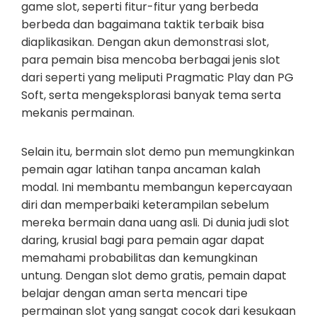
game slot, seperti fitur-fitur yang berbeda
berbeda dan bagaimana taktik terbaik bisa
diaplikasikan. Dengan akun demonstrasi slot,
para pemain bisa mencoba berbagai jenis slot
dari seperti yang meliputi Pragmatic Play dan PG
Soft, serta mengeksplorasi banyak tema serta
mekanis permainan.
Selain itu, bermain slot demo pun memungkinkan
pemain agar latihan tanpa ancaman kalah
modal. Ini membantu membangun kepercayaan
diri dan memperbaiki keterampilan sebelum
mereka bermain dana uang asli. Di dunia judi slot
daring, krusial bagi para pemain agar dapat
memahami probabilitas dan kemungkinan
untung. Dengan slot demo gratis, pemain dapat
belajar dengan aman serta mencari tipe
permainan slot yang sangat cocok dari kesukaan