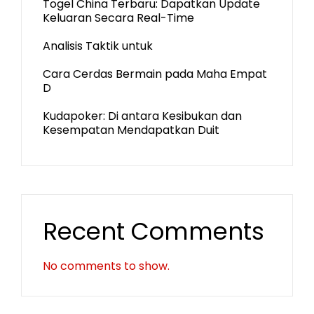
Togel China Terbaru: Dapatkan Update
Keluaran Secara Real-Time
Analisis Taktik untuk
Cara Cerdas Bermain pada Maha Empat
D
Kudapoker: Di antara Kesibukan dan
Kesempatan Mendapatkan Duit
Recent Comments
No comments to show.