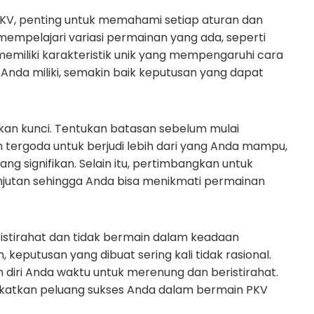
KV, penting untuk memahami setiap aturan dan
mempelajari variasi permainan yang ada, seperti
emiliki karakteristik unik yang mempengaruhi cara
nda miliki, semakin baik keputusan yang dapat
kan kunci. Tentukan batasan sebelum mulai
 tergoda untuk berjudi lebih dari yang Anda mampu,
g signifikan. Selain itu, pertimbangkan untuk
jutan sehingga Anda bisa menikmati permainan
 istirahat dan tidak bermain dalam keadaan
keputusan yang dibuat sering kali tidak rasional.
diri Anda waktu untuk merenung dan beristirahat.
ngkatkan peluang sukses Anda dalam bermain PKV