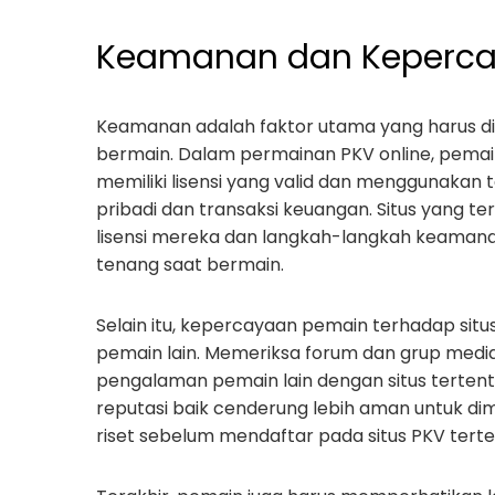
Keamanan dan Keperca
Keamanan adalah faktor utama yang harus di
bermain. Dalam permainan PKV online, pemai
memiliki lisensi yang valid dan menggunakan t
pribadi dan transaksi keuangan. Situs yang 
lisensi mereka dan langkah-langkah keaman
tenang saat bermain.
Selain itu, kepercayaan pemain terhadap situs
pemain lain. Memeriksa forum dan grup med
pengalaman pemain lain dengan situs tertentu.
reputasi baik cenderung lebih aman untuk dim
riset sebelum mendaftar pada situs PKV terte