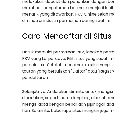
melakukan deposit dan penarikan dengan ber
membuat pengalaman bermain menjadi lebih
menarik yang ditawarkan, PKV Online telah m
diminati di industri permainan daring saat ini.
Cara Mendaftar di Situs
Untuk memulai permainan PKV, langkah pertam
PKV yang terpercaya. Pilih situs yang sudah m
pemain lain. Setelah menemukan situs yang s
tautan yang bertuliskan "Daftar" atau "Regist
pendaftaran.
Selanjutnya, Anda akan diminta untuk mengisi
diperlukan, seperti nama lengkap, alamat emai
mengisi data dengan benar dan jujur agar tid
hari. Selain itu, beberapa situs mungkin juga m