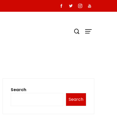
Search
Search