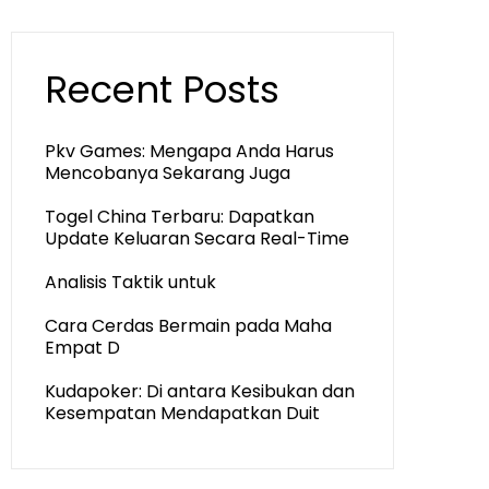
Recent Posts
Pkv Games: Mengapa Anda Harus
Mencobanya Sekarang Juga
Togel China Terbaru: Dapatkan
Update Keluaran Secara Real-Time
Analisis Taktik untuk
Cara Cerdas Bermain pada Maha
Empat D
Kudapoker: Di antara Kesibukan dan
Kesempatan Mendapatkan Duit