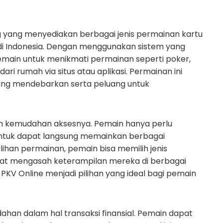
g yang menyediakan berbagai jenis permainan kartu
 di Indonesia. Dengan menggunakan sistem yang
ain untuk menikmati permainan seperti poker,
i rumah via situs atau aplikasi. Permainan ini
ng mendebarkan serta peluang untuk
lah kemudahan aksesnya. Pemain hanya perlu
 untuk dapat langsung memainkan berbagai
ihan permainan, pemain bisa memilih jenis
pat mengasah keterampilan mereka di berbagai
 PKV Online menjadi pilihan yang ideal bagi pemain
ahan dalam hal transaksi finansial. Pemain dapat