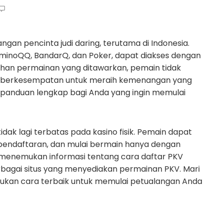
gan pencinta judi daring, terutama di Indonesia.
ominoQQ, BandarQ, dan Poker, dapat diakses dengan
ihan permainan yang ditawarkan, pemain tidak
ga berkesempatan untuk meraih kemenangan yang
 panduan lengkap bagi Anda yang ingin memulai
idak lagi terbatas pada kasino fisik. Pemain dapat
 pendaftaran, dan mulai bermain hanya dengan
n menemukan informasi tentang cara daftar PKV
rbagai situs yang menyediakan permainan PKV. Mari
emukan cara terbaik untuk memulai petualangan Anda