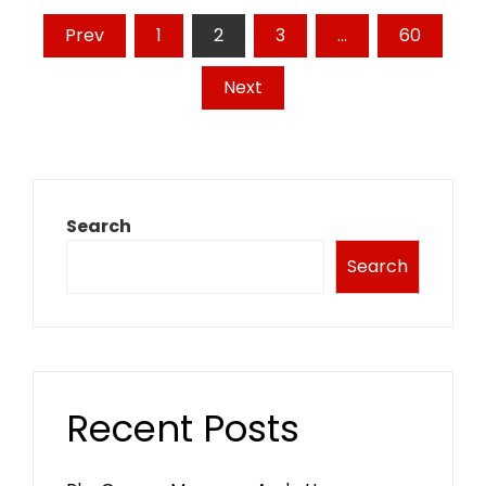
Posts
Prev
1
2
3
…
60
pagination
Next
Search
Search
Recent Posts