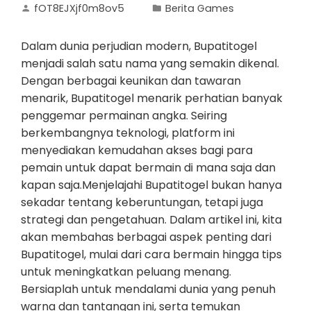
fOT8EJXjf0m8ov5
Berita Games
Dalam dunia perjudian modern, Bupatitogel
menjadi salah satu nama yang semakin dikenal.
Dengan berbagai keunikan dan tawaran
menarik, Bupatitogel menarik perhatian banyak
penggemar permainan angka. Seiring
berkembangnya teknologi, platform ini
menyediakan kemudahan akses bagi para
pemain untuk dapat bermain di mana saja dan
kapan saja.Menjelajahi Bupatitogel bukan hanya
sekadar tentang keberuntungan, tetapi juga
strategi dan pengetahuan. Dalam artikel ini, kita
akan membahas berbagai aspek penting dari
Bupatitogel, mulai dari cara bermain hingga tips
untuk meningkatkan peluang menang.
Bersiaplah untuk mendalami dunia yang penuh
warna dan tantangan ini, serta temukan