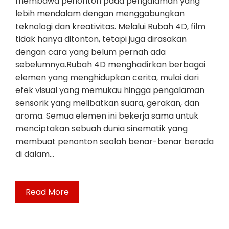
membawa penonton pada pengalaman yang
lebih mendalam dengan menggabungkan
teknologi dan kreativitas. Melalui Rubah 4D, film
tidak hanya ditonton, tetapi juga dirasakan
dengan cara yang belum pernah ada
sebelumnya.Rubah 4D menghadirkan berbagai
elemen yang menghidupkan cerita, mulai dari
efek visual yang memukau hingga pengalaman
sensorik yang melibatkan suara, gerakan, dan
aroma. Semua elemen ini bekerja sama untuk
menciptakan sebuah dunia sinematik yang
membuat penonton seolah benar-benar berada
di dalam…
Read More