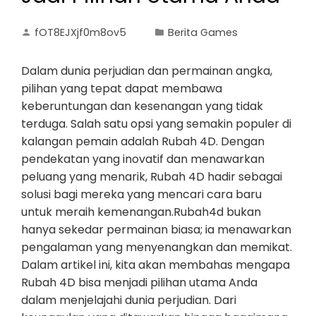
fOT8EJXjf0m8ov5
Berita Games
Dalam dunia perjudian dan permainan angka,
pilihan yang tepat dapat membawa
keberuntungan dan kesenangan yang tidak
terduga. Salah satu opsi yang semakin populer di
kalangan pemain adalah Rubah 4D. Dengan
pendekatan yang inovatif dan menawarkan
peluang yang menarik, Rubah 4D hadir sebagai
solusi bagi mereka yang mencari cara baru
untuk meraih kemenangan.Rubah4d bukan
hanya sekedar permainan biasa; ia menawarkan
pengalaman yang menyenangkan dan memikat.
Dalam artikel ini, kita akan membahas mengapa
Rubah 4D bisa menjadi pilihan utama Anda
dalam menjelajahi dunia perjudian. Dari