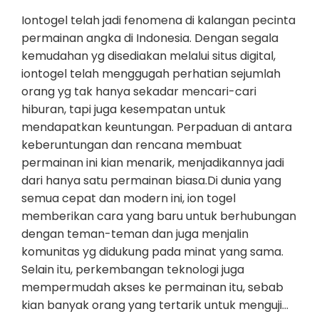
Iontogel telah jadi fenomena di kalangan pecinta
permainan angka di Indonesia. Dengan segala
kemudahan yg disediakan melalui situs digital,
iontogel telah menggugah perhatian sejumlah
orang yg tak hanya sekadar mencari-cari
hiburan, tapi juga kesempatan untuk
mendapatkan keuntungan. Perpaduan di antara
keberuntungan dan rencana membuat
permainan ini kian menarik, menjadikannya jadi
dari hanya satu permainan biasa.Di dunia yang
semua cepat dan modern ini, ion togel
memberikan cara yang baru untuk berhubungan
dengan teman-teman dan juga menjalin
komunitas yg didukung pada minat yang sama.
Selain itu, perkembangan teknologi juga
mempermudah akses ke permainan itu, sebab
kian banyak orang yang tertarik untuk menguji…