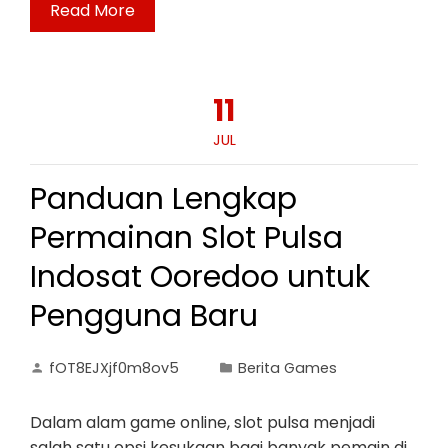
Read More
11
JUL
Panduan Lengkap
Permainan Slot Pulsa
Indosat Ooredoo untuk
Pengguna Baru
fOT8EJXjf0m8ov5
Berita Games
Dalam alam game online, slot pulsa menjadi
salah satu opsi kesukaan bagi banyak pemain di