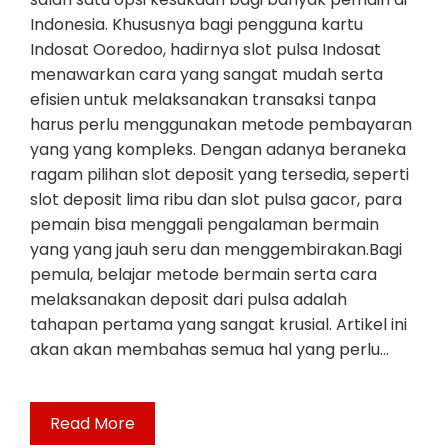
Indonesia. Khususnya bagi pengguna kartu
Indosat Ooredoo, hadirnya slot pulsa Indosat
menawarkan cara yang sangat mudah serta
efisien untuk melaksanakan transaksi tanpa
harus perlu menggunakan metode pembayaran
yang yang kompleks. Dengan adanya beraneka
ragam pilihan slot deposit yang tersedia, seperti
slot deposit lima ribu dan slot pulsa gacor, para
pemain bisa menggali pengalaman bermain
yang yang jauh seru dan menggembirakan.Bagi
pemula, belajar metode bermain serta cara
melaksanakan deposit dari pulsa adalah
tahapan pertama yang sangat krusial. Artikel ini
akan akan membahas semua hal yang perlu…
Read More