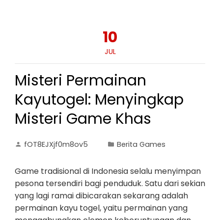
10
JUL
Misteri Permainan
Kayutogel: Menyingkap
Misteri Game Khas
fOT8EJXjf0m8ov5
Berita Games
Game tradisional di Indonesia selalu menyimpan
pesona tersendiri bagi penduduk. Satu dari sekian
yang lagi ramai dibicarakan sekarang adalah
permainan kayu togel, yaitu permainan yang