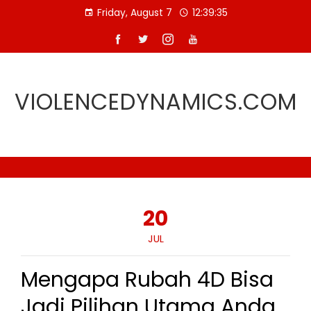
Skip
Friday, August 7
12:39:36
to
content
VIOLENCEDYNAMICS.COM
20
JUL
Mengapa Rubah 4D Bisa
Jadi Pilihan Utama Anda