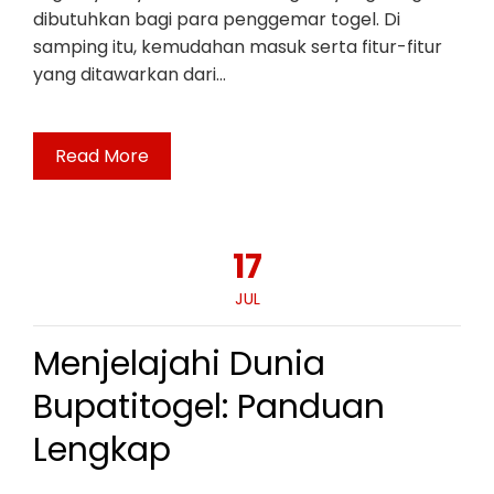
dibutuhkan bagi para penggemar togel. Di
samping itu, kemudahan masuk serta fitur-fitur
yang ditawarkan dari…
Read More
17
JUL
Menjelajahi Dunia
Bupatitogel: Panduan
Lengkap