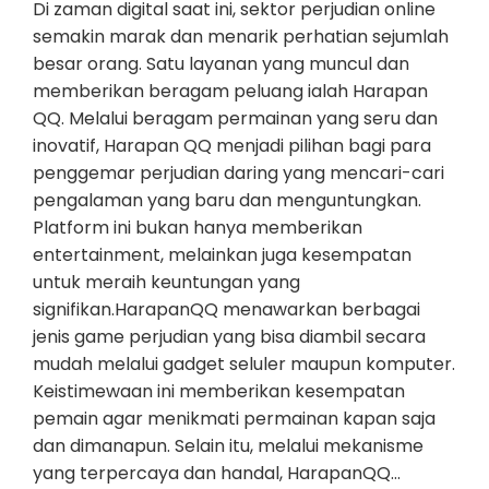
Di zaman digital saat ini, sektor perjudian online
semakin marak dan menarik perhatian sejumlah
besar orang. Satu layanan yang muncul dan
memberikan beragam peluang ialah Harapan
QQ. Melalui beragam permainan yang seru dan
inovatif, Harapan QQ menjadi pilihan bagi para
penggemar perjudian daring yang mencari-cari
pengalaman yang baru dan menguntungkan.
Platform ini bukan hanya memberikan
entertainment, melainkan juga kesempatan
untuk meraih keuntungan yang
signifikan.HarapanQQ menawarkan berbagai
jenis game perjudian yang bisa diambil secara
mudah melalui gadget seluler maupun komputer.
Keistimewaan ini memberikan kesempatan
pemain agar menikmati permainan kapan saja
dan dimanapun. Selain itu, melalui mekanisme
yang terpercaya dan handal, HarapanQQ…