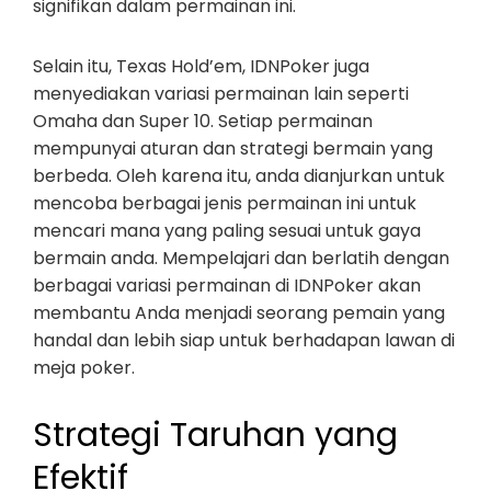
signifikan dalam permainan ini.
Selain itu, Texas Hold’em, IDNPoker juga
menyediakan variasi permainan lain seperti
Omaha dan Super 10. Setiap permainan
mempunyai aturan dan strategi bermain yang
berbeda. Oleh karena itu, anda dianjurkan untuk
mencoba berbagai jenis permainan ini untuk
mencari mana yang paling sesuai untuk gaya
bermain anda. Mempelajari dan berlatih dengan
berbagai variasi permainan di IDNPoker akan
membantu Anda menjadi seorang pemain yang
handal dan lebih siap untuk berhadapan lawan di
meja poker.
Strategi Taruhan yang
Efektif