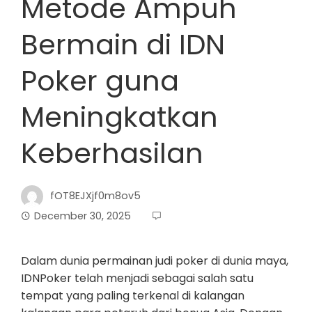
Metode Ampuh
Bermain di IDN
Poker guna
Meningkatkan
Keberhasilan
fOT8EJXjf0m8ov5
December 30, 2025
Dalam dunia permainan judi poker di dunia maya,
IDNPoker telah menjadi sebagai salah satu
tempat yang paling terkenal di kalangan