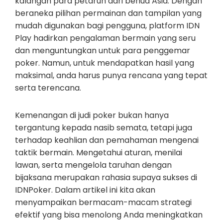
kalangan para petaruh dari benua Asia. Dengan
beraneka pilihan permainan dan tampilan yang
mudah digunakan bagi pengguna, platform IDN
Play hadirkan pengalaman bermain yang seru
dan menguntungkan untuk para penggemar
poker. Namun, untuk mendapatkan hasil yang
maksimal, anda harus punya rencana yang tepat
serta terencana.
Kemenangan di judi poker bukan hanya
tergantung kepada nasib semata, tetapi juga
terhadap keahlian dan pemahaman mengenai
taktik bermain. Mengetahui aturan, menilai
lawan, serta mengelola taruhan dengan
bijaksana merupakan rahasia supaya sukses di
IDNPoker. Dalam artikel ini kita akan
menyampaikan bermacam-macam strategi
efektif yang bisa menolong Anda meningkatkan