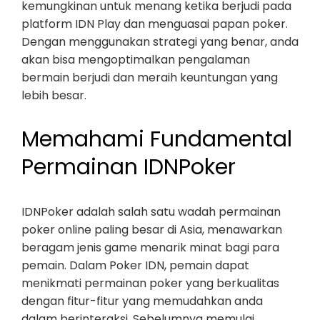
kemungkinan untuk menang ketika berjudi pada
platform IDN Play dan menguasai papan poker.
Dengan menggunakan strategi yang benar, anda
akan bisa mengoptimalkan pengalaman
bermain berjudi dan meraih keuntungan yang
lebih besar.
Memahami Fundamental
Permainan IDNPoker
IDNPoker adalah salah satu wadah permainan
poker online paling besar di Asia, menawarkan
beragam jenis game menarik minat bagi para
pemain. Dalam Poker IDN, pemain dapat
menikmati permainan poker yang berkualitas
dengan fitur-fitur yang memudahkan anda
dalam berinteraksi. Sebelumnya memulai,