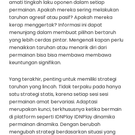
amati tingkah laku oponen dalam setiap
permainan. Apakah mereka sering melakukan
taruhan agresif atau pasif? Apakah mereka
kerap menggertak? Informasi ini dapat
menunjang dalam membuat pilihan bertaruh
yang lebih cerdas pintar. Mengenali kapan perlu
menaikkan taruhan atau menarik diri dari
permainan bisa bisa membawa membawa
keuntungan signifikan.
Yang terakhir, penting untuk memiliki strategi
taruhan yang lincah. Tidak terpaku pada hanya
satu strategi statis, karena setiap sesi sesi
permainan amat bervariasi. Adaptasi
merupakan kunci, terkhususnya ketika bermain
di platform seperti IDNPlay IDNPlay dinamika
permainan dinamika. Dengan berubah
mengubah strategi berdasarkan situasi yang