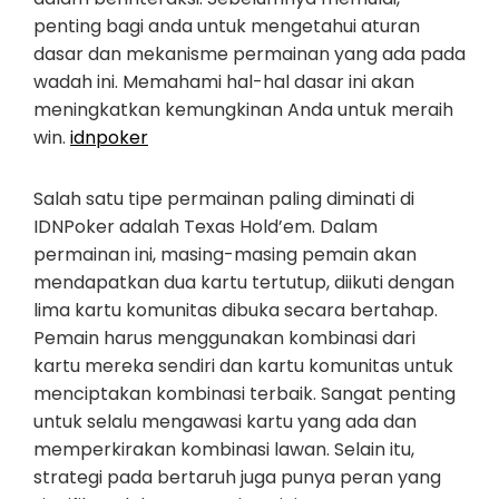
penting bagi anda untuk mengetahui aturan
dasar dan mekanisme permainan yang ada pada
wadah ini. Memahami hal-hal dasar ini akan
meningkatkan kemungkinan Anda untuk meraih
win.
idnpoker
Salah satu tipe permainan paling diminati di
IDNPoker adalah Texas Hold’em. Dalam
permainan ini, masing-masing pemain akan
mendapatkan dua kartu tertutup, diikuti dengan
lima kartu komunitas dibuka secara bertahap.
Pemain harus menggunakan kombinasi dari
kartu mereka sendiri dan kartu komunitas untuk
menciptakan kombinasi terbaik. Sangat penting
untuk selalu mengawasi kartu yang ada dan
memperkirakan kombinasi lawan. Selain itu,
strategi pada bertaruh juga punya peran yang