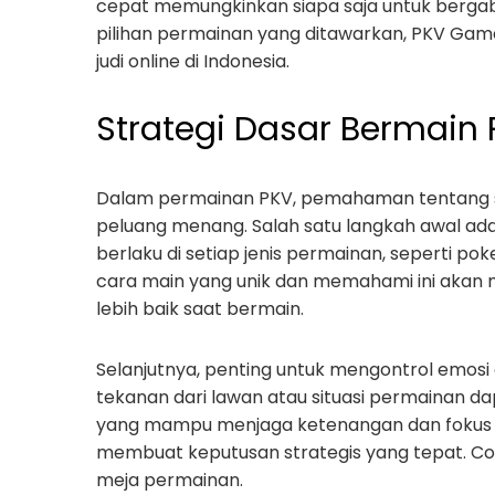
cepat memungkinkan siapa saja untuk berg
pilihan permainan yang ditawarkan, PKV Gam
judi online di Indonesia.
Strategi Dasar Bermain
Dalam permainan PKV, pemahaman tentang st
peluang menang. Salah satu langkah awal ad
berlaku di setiap jenis permainan, seperti po
cara main yang unik dan memahami ini aka
lebih baik saat bermain.
Selanjutnya, penting untuk mengontrol emos
tekanan dari lawan atau situasi permainan 
yang mampu menjaga ketenangan dan fokus a
membuat keputusan strategis yang tepat. Co
meja permainan.