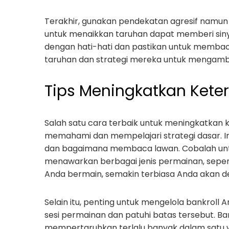
Terakhir, gunakan pendekatan agresif namun 
untuk menaikkan taruhan dapat memberi siny
dengan hati-hati dan pastikan untuk membac
taruhan dan strategi mereka untuk mengamb
Tips Meningkatkan Kete
Salah satu cara terbaik untuk meningkatkan
memahami dan mempelajari strategi dasar. Ini
dan bagaimana membaca lawan. Cobalah untuk
menawarkan berbagai jenis permainan, seper
Anda bermain, semakin terbiasa Anda akan 
Selain itu, penting untuk mengelola bankroll
sesi permainan dan patuhi batas tersebut. 
mempertaruhkan terlalu banyak dalam satu wa