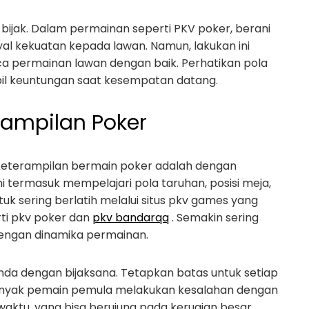
bijak. Dalam permainan seperti PKV poker, berani
al kekuatan kepada lawan. Namun, lakukan ini
a permainan lawan dengan baik. Perhatikan pola
il keuntungan saat kesempatan datang.
rampilan Poker
 keterampilan bermain poker adalah dengan
 termasuk mempelajari pola taruhan, posisi meja,
 sering berlatih melalui situs pkv games yang
ti pkv poker dan
pkv bandarqq
. Semakin sering
dengan dinamika permainan.
 Anda dengan bijaksana. Tetapkan batas untuk setiap
Banyak pemain pemula melakukan kesalahan dengan
ktu, yang bisa berujung pada kerugian besar.