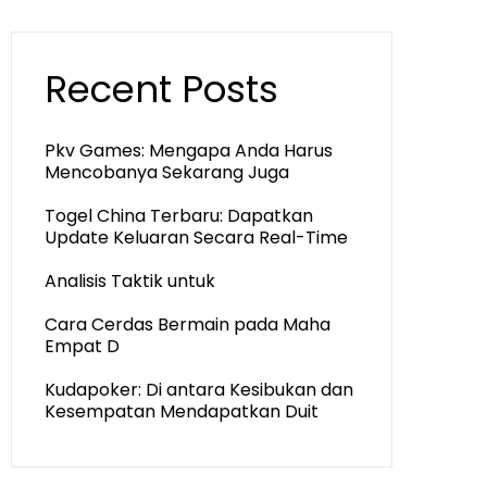
Recent Posts
Pkv Games: Mengapa Anda Harus
Mencobanya Sekarang Juga
Togel China Terbaru: Dapatkan
Update Keluaran Secara Real-Time
Analisis Taktik untuk
Cara Cerdas Bermain pada Maha
Empat D
Kudapoker: Di antara Kesibukan dan
Kesempatan Mendapatkan Duit