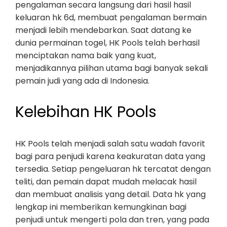
pengalaman secara langsung dari hasil hasil
keluaran hk 6d, membuat pengalaman bermain
menjadi lebih mendebarkan. Saat datang ke
dunia permainan togel, HK Pools telah berhasil
menciptakan nama baik yang kuat,
menjadikannya pilihan utama bagi banyak sekali
pemain judi yang ada di Indonesia.
Kelebihan HK Pools
HK Pools telah menjadi salah satu wadah favorit
bagi para penjudi karena keakuratan data yang
tersedia. Setiap pengeluaran hk tercatat dengan
teliti, dan pemain dapat mudah melacak hasil
dan membuat analisis yang detail. Data hk yang
lengkap ini memberikan kemungkinan bagi
penjudi untuk mengerti pola dan tren, yang pada