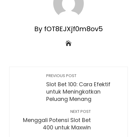
By fOT8EJXjf0m8ov5
PREVIOUS POST
Slot Bet 100: Cara Efektif
untuk Meningkatkan
Peluang Menang
NEXT POST
Menggali Potensi Slot Bet
400 untuk Maxwin