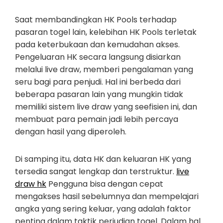
Saat membandingkan HK Pools terhadap
pasaran togel lain, kelebihan HK Pools terletak
pada keterbukaan dan kemudahan akses.
Pengeluaran HK secara langsung disiarkan
melalui live draw, memberi pengalaman yang
seru bagi para penjudi. Hal ini berbeda dari
beberapa pasaran lain yang mungkin tidak
memiliki sistem live draw yang seefisien ini, dan
membuat para pemain jadi lebih percaya
dengan hasil yang diperoleh.
Di samping itu, data HK dan keluaran HK yang
tersedia sangat lengkap dan terstruktur.
live
draw hk
Pengguna bisa dengan cepat
mengakses hasil sebelumnya dan mempelajari
angka yang sering keluar, yang adalah faktor
penting dalam taktik perjudian togel. Dalam hal