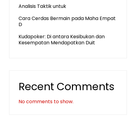
Analisis Taktik untuk
Cara Cerdas Bermain pada Maha Empat
D
Kudapoker: Di antara Kesibukan dan
Kesempatan Mendapatkan Duit
Recent Comments
No comments to show.