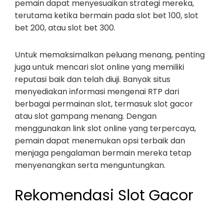
pemain dapat menyesuaikan strategi mereka,
terutama ketika bermain pada slot bet 100, slot
bet 200, atau slot bet 300.
Untuk memaksimalkan peluang menang, penting
juga untuk mencari slot online yang memiliki
reputasi baik dan telah diuji. Banyak situs
menyediakan informasi mengenai RTP dari
berbagai permainan slot, termasuk slot gacor
atau slot gampang menang. Dengan
menggunakan link slot online yang terpercaya,
pemain dapat menemukan opsi terbaik dan
menjaga pengalaman bermain mereka tetap
menyenangkan serta menguntungkan.
Rekomendasi Slot Gacor