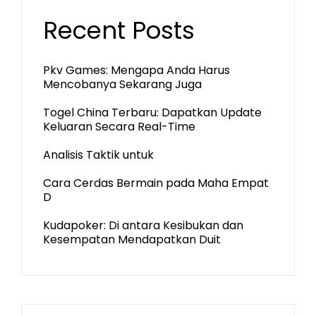
Recent Posts
Pkv Games: Mengapa Anda Harus
Mencobanya Sekarang Juga
Togel China Terbaru: Dapatkan Update
Keluaran Secara Real-Time
Analisis Taktik untuk
Cara Cerdas Bermain pada Maha Empat
D
Kudapoker: Di antara Kesibukan dan
Kesempatan Mendapatkan Duit