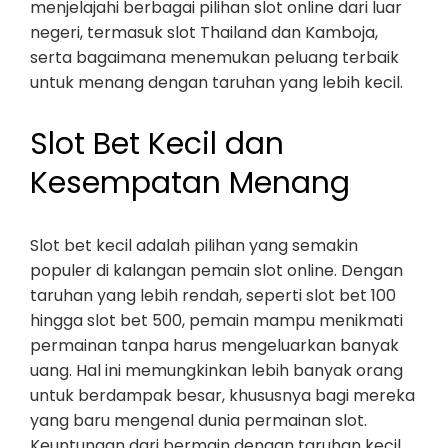
menjelajahi berbagai pilihan slot online dari luar
negeri, termasuk slot Thailand dan Kamboja,
serta bagaimana menemukan peluang terbaik
untuk menang dengan taruhan yang lebih kecil.
Slot Bet Kecil dan
Kesempatan Menang
Slot bet kecil adalah pilihan yang semakin
populer di kalangan pemain slot online. Dengan
taruhan yang lebih rendah, seperti slot bet 100
hingga slot bet 500, pemain mampu menikmati
permainan tanpa harus mengeluarkan banyak
uang. Hal ini memungkinkan lebih banyak orang
untuk berdampak besar, khususnya bagi mereka
yang baru mengenal dunia permainan slot.
Keuntungan dari bermain dengan taruhan kecil