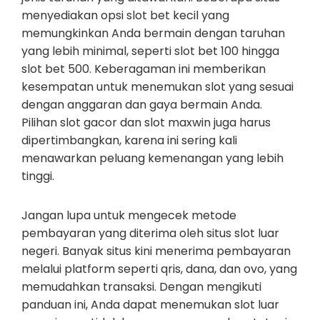
menyediakan opsi slot bet kecil yang
memungkinkan Anda bermain dengan taruhan
yang lebih minimal, seperti slot bet 100 hingga
slot bet 500. Keberagaman ini memberikan
kesempatan untuk menemukan slot yang sesuai
dengan anggaran dan gaya bermain Anda.
Pilihan slot gacor dan slot maxwin juga harus
dipertimbangkan, karena ini sering kali
menawarkan peluang kemenangan yang lebih
tinggi.
Jangan lupa untuk mengecek metode
pembayaran yang diterima oleh situs slot luar
negeri. Banyak situs kini menerima pembayaran
melalui platform seperti qris, dana, dan ovo, yang
memudahkan transaksi. Dengan mengikuti
panduan ini, Anda dapat menemukan slot luar