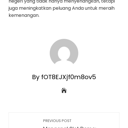
negeri yang tidak hanya menyenangkan, tetapi
juga meningkatkan peluang Anda untuk meraih
kemenangan.
By fOT8EJXjf0m8ov5
PREVIOUS POST