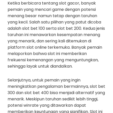
Ketika berbicara tentang slot gacor, banyak
pemain yang mencari game dengan potensi
menang besar namun tetap dengan taruhan
yang kecil. Salah satu pilihan yang patut dicoba
adalah slot bet 100 serta slot bet 200. Kedua jenis
taruhan ini menawarkan kesempatan menang
yang menarik, dan sering kali ditemukan di
platform slot online terkemuka. Banyak pemain
melaporkan bahwa slot ini memberikan
frekuensi kemenangan yang menguntungkan,
sehingga layak untuk diandalkan.
Selanjutnya, untuk pemain yang ingin
meningkatkan pengalaman bermainnya, slot bet
300 dan slot bet 400 bisa menjadi alternatif yang
menarik. Meskipun taruhan sedikit lebih tinggi,
potensi winrate yang ditawarkan dapat
memberikan keuntungan yang signifikan. Slot ini