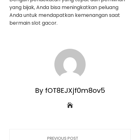
yang bijak, Anda bisa meningkatkan peluang
Anda untuk mendapatkan kemenangan saat
bermain slot gacor.
By fOT8EJXjf0m8ov5
PREVIOUS POST