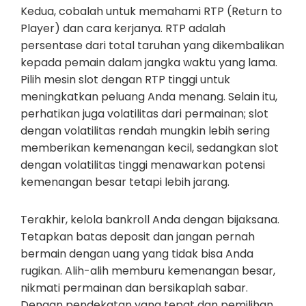
Kedua, cobalah untuk memahami RTP (Return to
Player) dan cara kerjanya. RTP adalah
persentase dari total taruhan yang dikembalikan
kepada pemain dalam jangka waktu yang lama.
Pilih mesin slot dengan RTP tinggi untuk
meningkatkan peluang Anda menang. Selain itu,
perhatikan juga volatilitas dari permainan; slot
dengan volatilitas rendah mungkin lebih sering
memberikan kemenangan kecil, sedangkan slot
dengan volatilitas tinggi menawarkan potensi
kemenangan besar tetapi lebih jarang.
Terakhir, kelola bankroll Anda dengan bijaksana.
Tetapkan batas deposit dan jangan pernah
bermain dengan uang yang tidak bisa Anda
rugikan. Alih-alih memburu kemenangan besar,
nikmati permainan dan bersikaplah sabar.
Dengan pendekatan yang tepat dan pemilihan