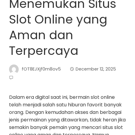
Menemukan Situs
Slot Online yang
Aman dan
Terpercaya
fOT8EJXjf0m8ov5
December 12, 2025
Dalam era digital saat ini, bermain slot online
telah menjadi salah satu hiburan favorit banyak
orang. Dengan kemudahan akses dan berbagai
jenis permainan yang ditawarkan, tidak heran jika
semakin banyak pemain yang mencari situs slot
online yang aman dan terpercaya. Namun,