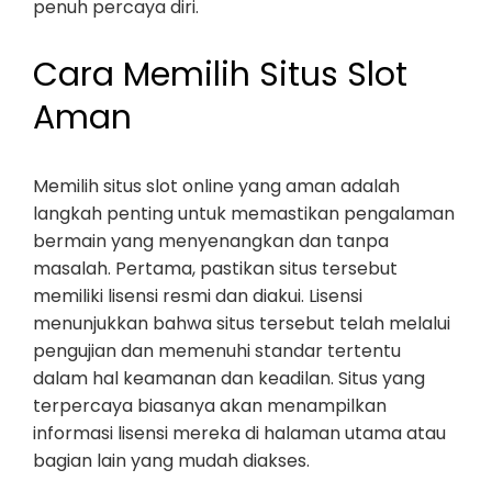
penuh percaya diri.
Cara Memilih Situs Slot
Aman
Memilih situs slot online yang aman adalah
langkah penting untuk memastikan pengalaman
bermain yang menyenangkan dan tanpa
masalah. Pertama, pastikan situs tersebut
memiliki lisensi resmi dan diakui. Lisensi
menunjukkan bahwa situs tersebut telah melalui
pengujian dan memenuhi standar tertentu
dalam hal keamanan dan keadilan. Situs yang
terpercaya biasanya akan menampilkan
informasi lisensi mereka di halaman utama atau
bagian lain yang mudah diakses.