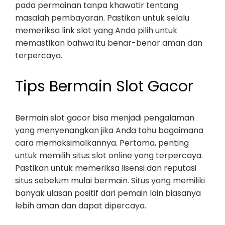
pada permainan tanpa khawatir tentang
masalah pembayaran. Pastikan untuk selalu
memeriksa link slot yang Anda pilih untuk
memastikan bahwa itu benar-benar aman dan
terpercaya.
Tips Bermain Slot Gacor
Bermain slot gacor bisa menjadi pengalaman
yang menyenangkan jika Anda tahu bagaimana
cara memaksimalkannya. Pertama, penting
untuk memilih situs slot online yang terpercaya.
Pastikan untuk memeriksa lisensi dan reputasi
situs sebelum mulai bermain. Situs yang memiliki
banyak ulasan positif dari pemain lain biasanya
lebih aman dan dapat dipercaya.