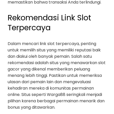
memastikan bahwa transaksi Anda terlindungi.
Rekomendasi Link Slot
Terpercaya
Dalam mencari link slot terpercaya, penting
untuk memilih situs yang memiliki reputasi baik
dan diakui oleh banyak pemain. Salah satu
rekomendasi adalah situs yang menawarkan slot
gacor yang dikenal memberikan peluang
menang lebih tinggi. Pastikan untuk memeriksa
ulasan dari pemain lain dan mengevaluasi
kehadiran mereka di komunitas permainan
online. Situs seperti Warga88 seringkali menjadi
pilihan karena berbagai permainan menarik dan
bonus yang ditawarkan.