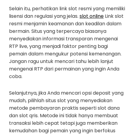
Selain itu, perhatikan link slot resmi yang memiliki
lisensi dan regulasi yang jelas.
slot online
Link slot
resmi menjamin keamanan dan keadilan dalam
bermain. Situs yang terpercaya biasanya
menyediakan informasi transparan mengenai
RTP live, yang menjadi faktor penting bagi
pemain dalam mengukur potensi kemenangan.
Jangan ragu untuk mencari tahu lebih lanjut
mengenai RTP dari permainan yang ingin Anda
coba.
Selanjutnya, jika Anda mencari opsi deposit yang
mudah, pilihlah situs slot yang menyediakan
metode pembayaran praktis seperti slot dana
dan slot qris. Metode ini tidak hanya membuat
transaksi lebih cepat tetapi juga memberikan
kemudahan bagi pemain yang ingin berfokus