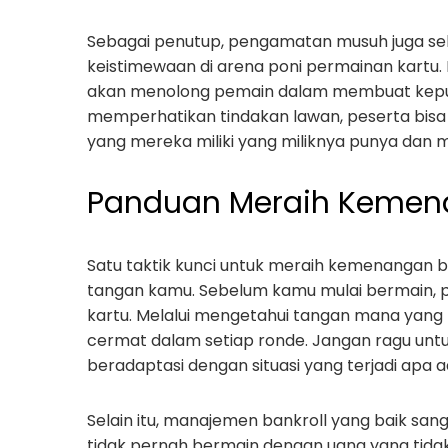
Sebagai penutup, pengamatan musuh juga s
keistimewaan di arena poni permainan kartu.
akan menolong pemain dalam membuat keput
memperhatikan tindakan lawan, peserta bis
yang mereka miliki yang miliknya punya dan m
Panduan Meraih Kemena
Satu taktik kunci untuk meraih kemenangan
tangan kamu. Sebelum kamu mulai bermain, 
kartu. Melalui mengetahui tangan mana yang 
cermat dalam setiap ronde. Jangan ragu unt
beradaptasi dengan situasi yang terjadi apa 
Selain itu, manajemen bankroll yang baik sang
tidak pernah bermain dengan uang yang tidak 