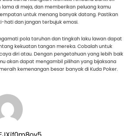
h lama di meja, dan memberikan peluang kamu
empatan untuk menang banyak datang. Pastikan
hati dan jangan terbujuk emosi.
gamati pola taruhan dan tingkah laku lawan dapat
ang kekuatan tangan mereka. Cobalah untuk
aya diri atau. Dengan pengetahuan yang lebih baik
u akan dapat mengambil pilihan yang bijaksana
meraih kemenangan besar banyak di Kuda Poker.
8EJXjf0m8ov5