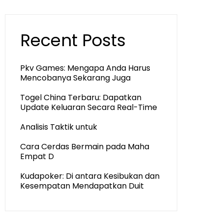
Recent Posts
Pkv Games: Mengapa Anda Harus
Mencobanya Sekarang Juga
Togel China Terbaru: Dapatkan
Update Keluaran Secara Real-Time
Analisis Taktik untuk
Cara Cerdas Bermain pada Maha
Empat D
Kudapoker: Di antara Kesibukan dan
Kesempatan Mendapatkan Duit