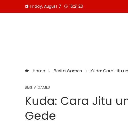
Skip
Friday, August 7
16:21:21
to
content
Home
Berita Games
Kuda: Cara Jitu 
BERITA GAMES
Kuda: Cara Jitu
Gede