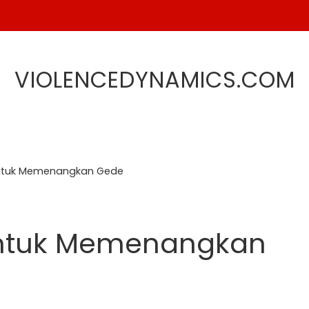
VIOLENCEDYNAMICS.COM
untuk Memenangkan Gede
 untuk Memenangkan