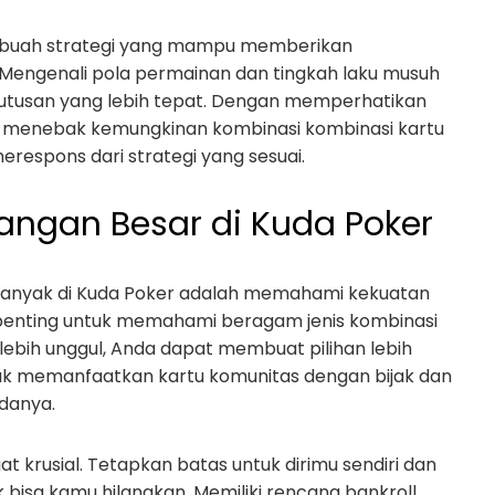
ebuah strategi yang mampu memberikan
 Mengenali pola permainan dan tingkah laku musuh
usan yang lebih tepat. Dengan memperhatikan
a menebak kemungkinan kombinasi kombinasi kartu
erespons dari strategi yang sesuai.
ngan Besar di Kuda Poker
 banyak di Kuda Poker adalah memahami kekuatan
penting untuk memahami beragam jenis kombinasi
lebih unggul, Anda dapat membuat pilihan lebih
uk memanfaatkan kartu komunitas dengan bijak dan
adanya.
at krusial. Tetapkan batas untuk dirimu sendiri dan
bisa kamu hilangkan. Memiliki rencana bankroll