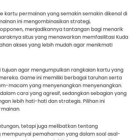
e kartu permainan yang semakin semakin dikenal di
mainan ini mengombinasikan strategi,
opponen, menjadikannya tantangan bagi menarik
raknya situs yang menawarkan memfasilitasi Kuda
ahan akses yang lebih mudah agar menikmati
 tujuan agar mengumpulkan rangkaian kartu yang
 mereka. Game ini memiliki berbagai taruhan serta
cam-macam yang menyenangkan menyenangkan.
dalam cara yang agresif, sedangkan sebagian yang
 lebih hati-hati dan strategis. Pilihan ini
rmainan.
tungan, tetapi juga melibatkan tentang
ng mempunyai pemahaman yang dalam soal asal-