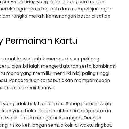
n punya peluang yang lebih besar guna meraih
mereka agar terus berlatih dan mempelajari, agar
alam rangka meraih kemenangan besar di setiap
y Permainan Kartu
er amat krusial untuk memperbesar peluang
lu diambil ialah mengerti aturan serta kombinasi
u mana yang memiliki memiliki nilai paling tinggi
inasi. Pengetahuan tersebut akan mempermudah
aik saat bermainkannya.
 yang tidak boleh diabaikan. Setiap pemain wajib
oin yang bakal dipertaruhkan di setiap putaran.
sa disiplin dalam mengatur keuangan. Dengan
gi risiko kehilangan semua koin di waktu singkat.