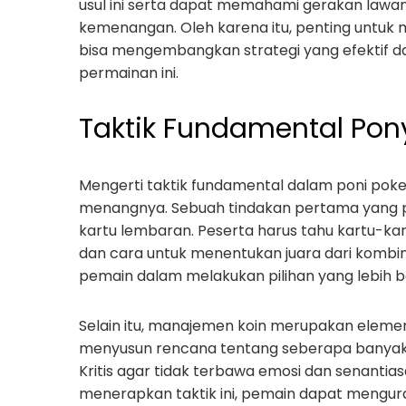
usul ini serta dapat memahami gerakan lawa
kemenangan. Oleh karena itu, penting untuk 
bisa mengembangkan strategi yang efektif d
permainan ini.
Taktik Fundamental Pon
Mengerti taktik fundamental dalam poni pok
menangnya. Sebuah tindakan pertama yang per
kartu lembaran. Peserta harus tahu kartu-kart
dan cara untuk menentukan juara dari komb
pemain dalam melakukan pilihan yang lebih b
Selain itu, manajemen koin merupakan elemen
menyusun rencana tentang seberapa banyak k
Kritis agar tidak terbawa emosi dan senantia
menerapkan taktik ini, pemain dapat menguran