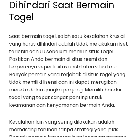
Dihindari Saat Bermain
Togel
Saat bermain togel, salah satu kesalahan krusial
yang harus dihindari adalah tidak melakukan riset
terlebih dahulu sebelum memilih situs togel.
Pastikan Anda bermain di situs resmi dan
terpercaya seperti situs uni4d atau situs toto.
Banyak pemain yang terjebak di situs togel yang
tidak memiliki lisensi dan ini dapat merugikan
mereka dalam jangka panjang. Memilih bandar
togel yang tepat sangat penting untuk
keamanan dan kenyamanan bermain Anda.
Kesalahan lain yang sering dilakukan adalah
memasang taruhan tanpa strategi yang jelas.