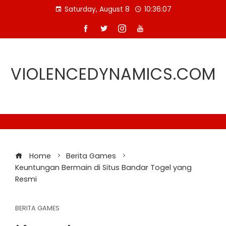
Skip
Saturday, August 8
10:36:08
to
content
VIOLENCEDYNAMICS.COM
Home
Berita Games
Keuntungan Bermain di Situs Bandar Togel yang
Resmi
BERITA GAMES