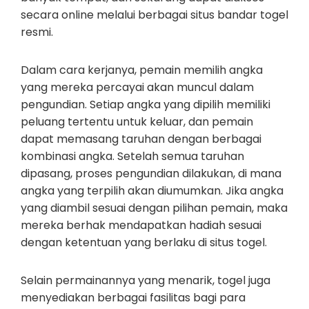
secara online melalui berbagai situs bandar togel
resmi.
Dalam cara kerjanya, pemain memilih angka
yang mereka percayai akan muncul dalam
pengundian. Setiap angka yang dipilih memiliki
peluang tertentu untuk keluar, dan pemain
dapat memasang taruhan dengan berbagai
kombinasi angka. Setelah semua taruhan
dipasang, proses pengundian dilakukan, di mana
angka yang terpilih akan diumumkan. Jika angka
yang diambil sesuai dengan pilihan pemain, maka
mereka berhak mendapatkan hadiah sesuai
dengan ketentuan yang berlaku di situs togel.
Selain permainannya yang menarik, togel juga
menyediakan berbagai fasilitas bagi para