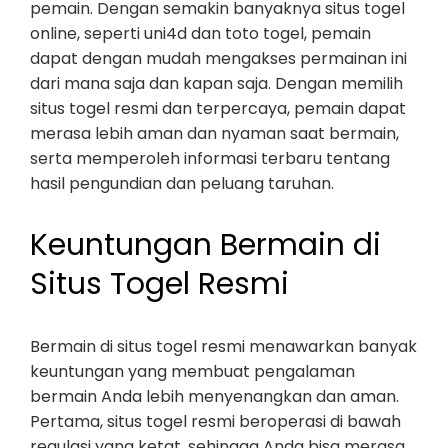
pemain. Dengan semakin banyaknya situs togel
online, seperti uni4d dan toto togel, pemain
dapat dengan mudah mengakses permainan ini
dari mana saja dan kapan saja. Dengan memilih
situs togel resmi dan terpercaya, pemain dapat
merasa lebih aman dan nyaman saat bermain,
serta memperoleh informasi terbaru tentang
hasil pengundian dan peluang taruhan.
Keuntungan Bermain di
Situs Togel Resmi
Bermain di situs togel resmi menawarkan banyak
keuntungan yang membuat pengalaman
bermain Anda lebih menyenangkan dan aman.
Pertama, situs togel resmi beroperasi di bawah
regulasi yang ketat, sehingga Anda bisa merasa