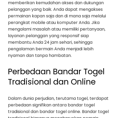
memberikan kemudahan akses dan dukungan
pelanggan yang baik. Anda dapat mengakses
permainan kapan saja dan di mana saja melalui
perangkat mobile atau komputer Anda. Jika
mengalami masalah atau memiliki pertanyaan,
layanan pelanggan yang responsif siap
membantu Anda 24 jam sehari, sehingga
pengalaman bermain Anda menjadi lebih
nyaman dan tanpa hambatan.
Perbedaan Bandar Togel
Tradisional dan Online
Dalam dunia perjudian, terutama togel, terdapat
perbedaan signifikan antara bandar togel
tradisional dan bandar togel online. Bandar togel