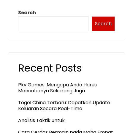
Search
Search
Recent Posts
Pkv Games: Mengapa Anda Harus
Mencobanya Sekarang Juga
Togel China Terbaru: Dapatkan Update
Keluaran Secara Real-Time
Analisis Taktik untuk
Cara Cerdas Bermain pada Maha Empat