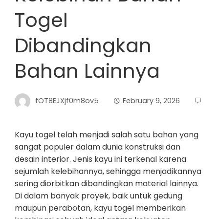
Togel
Dibandingkan
Bahan Lainnya
fOT8EJXjf0m8ov5
February 9, 2026
Kayu togel telah menjadi salah satu bahan yang
sangat populer dalam dunia konstruksi dan
desain interior. Jenis kayu ini terkenal karena
sejumlah kelebihannya, sehingga menjadikannya
sering diorbitkan dibandingkan material lainnya.
Di dalam banyak proyek, baik untuk gedung
maupun perabotan, kayu togel memberikan