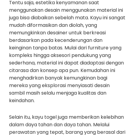
Tentu saja, estetika kenyamanan saat
menggunakan desain menggunakan material ini
juga bisa diabaikan sebelah mata. Kayu ini sangat
mudah diformasikan dan diolah, yang
memungkinkan desainer untuk berkreasi
berdasarkan pada kecenderungan dan
keinginan tanpa batas. Mulai dari furniture yang
kompleks hingga aksesori pendukung yang
sederhana, material ini dapat diadaptasi dengan
citarasa dan konsep apa pun. Kemudahan ini
menghadirkan banyak kemungkinan bagi
mereka yang eksplorasi menyiasati desain
sambil masih selalu menjaga kualitas dan
keindahan.
Selain itu, kayu togel juga memberikan kelebihan
dalam daya tahan dan daya tahan. Melalui
perawatan yang tepat, barang yang berasal dari