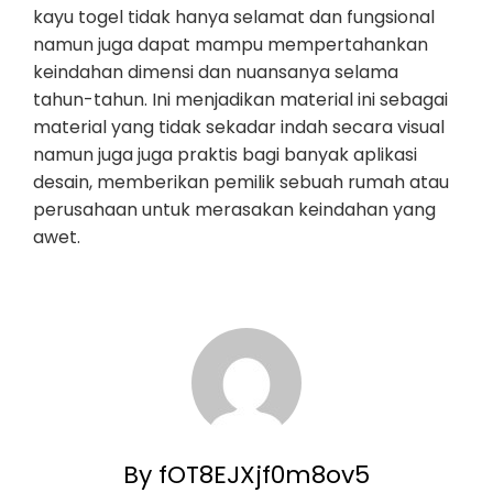
kayu togel tidak hanya selamat dan fungsional
namun juga dapat mampu mempertahankan
keindahan dimensi dan nuansanya selama
tahun-tahun. Ini menjadikan material ini sebagai
material yang tidak sekadar indah secara visual
namun juga juga praktis bagi banyak aplikasi
desain, memberikan pemilik sebuah rumah atau
perusahaan untuk merasakan keindahan yang
awet.
By fOT8EJXjf0m8ov5