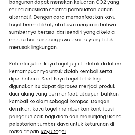
bangunan dapat menekan keluaran CO2 yang
sering dihasilkan selama pembuatan bahan
alternatif. Dengan cara memanfaatkan kayu
togel bersertifikat, kita bisa menjamin bahwa
sumbernya berasal dari sendiri yang dikelola
secara bertanggung jawab serta yang tidak
merusak lingkungan.
Keberlanjutan kayu togel juga terletak di dalam
kemampuannya untuk diolah kembali serta
diperbaharui. Saat kayu togel tidak lagi
digunakan itu dapat diproses menjadi produk
daur ulang yang bermanfaat, ataupun bahkan
kembali ke alam sebagai kompos. Dengan
demikian, kayu togel memberikan kontribusi
pengaruh baik bagi alam dan menunjang usaha
pelestarian sumber daya untuk keturunan di
masa depan.
kayu togel