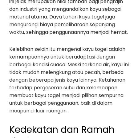
ini jelas merupakan nilai tambah bagi pengrajin
dan industri yang mengandalkan kayu sebagai
material utama. Daya tahan kayu togel juga
mengurangi biaya pemeliharaan sepanjang
waktu, sehingga penggunaannya menjadi hemat.
Kelebihan selain itu mengenai kayu togel adalah
kemampuannya untuk beradaptasi dengan
berbagai kondisi cuaca. Meski terkena air, kayu ini
tidak mudah melengkung atau pecah, berbeda
dengan beberapa jenis kayu lainnya. Ketahanan
terhadap pergeseran suhu dan kelembapan
membuat kayu togel menjadi pilihan sempurna
untuk berbagai penggunaan, baik di dalam
maupun di luar ruangan.
Kedekatan dan Ramah