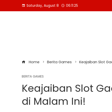
Skip
Saturday, August 8
06:11:26
to
content
Home
Berita Games
Keajaiban Slot Ga
BERITA GAMES
Keajaiban Slot G
di Malam Ini!