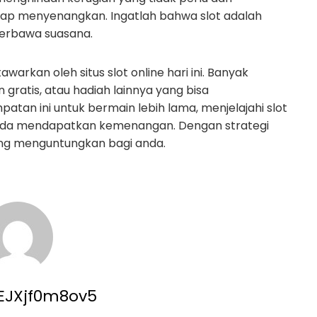
p menyenangkan. Ingatlah bahwa slot adalah
terbawa suasana.
arkan oleh situs slot online hari ini. Banyak
gratis, atau hadiah lainnya yang bisa
tan ini untuk bermain lebih lama, menjelajahi slot
Anda mendapatkan kemenangan. Dengan strategi
ang menguntungkan bagi anda.
8EJXjf0m8ov5