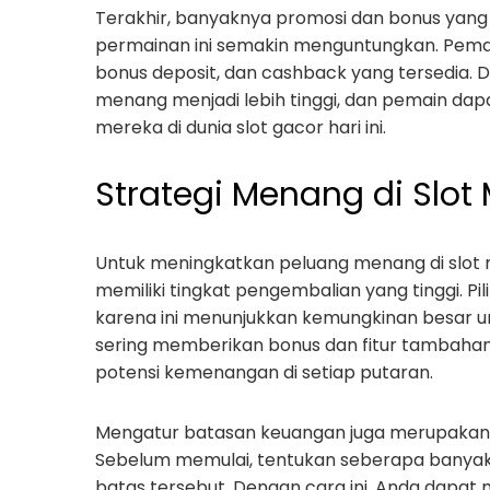
Terakhir, banyaknya promosi dan bonus yang 
permainan ini semakin menguntungkan. Pem
bonus deposit, dan cashback yang tersedia. 
menang menjadi lebih tinggi, dan pemain dapa
mereka di dunia slot gacor hari ini.
Strategi Menang di Slot
Untuk meningkatkan peluang menang di slot m
memiliki tingkat pengembalian yang tinggi. Pi
karena ini menunjukkan kemungkinan besar untu
sering memberikan bonus dan fitur tambaha
potensi kemenangan di setiap putaran.
Mengatur batasan keuangan juga merupakan str
Sebelum memulai, tentukan seberapa banyak 
batas tersebut. Dengan cara ini, Anda dapat 