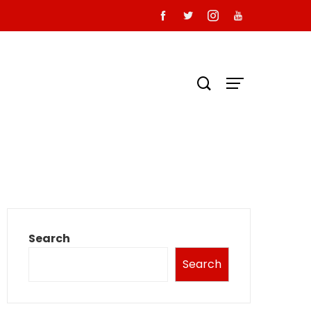
Search
Search