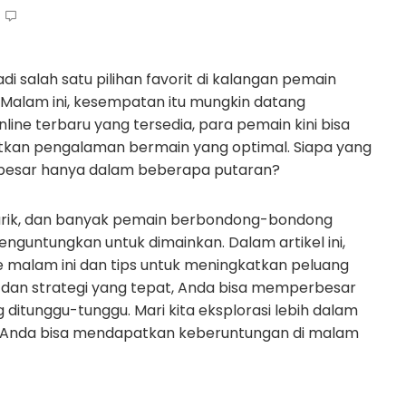
di salah satu pilihan favorit di kalangan pemain
 Malam ini, kesempatan itu mungkin datang
ine terbaru yang tersedia, para pemain kini bisa
kan pengalaman bermain yang optimal. Siapa yang
 besar hanya dalam beberapa putaran?
narik, dan banyak pemain berbondong-bondong
enguntungkan untuk dimainkan. Dalam artikel ini,
e malam ini dan tips untuk meningkatkan peluang
 dan strategi yang tepat, Anda bisa memperbesar
itunggu-tunggu. Mari kita eksplorasi lebih dalam
a Anda bisa mendapatkan keberuntungan di malam