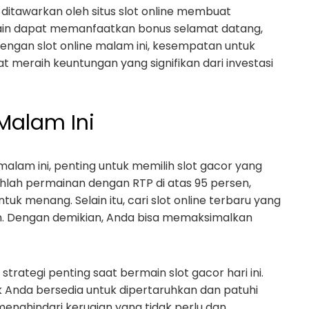
ditawarkan oleh situs slot online membuat
ain dapat memanfaatkan bonus selamat datang,
Dengan slot online malam ini, kesempatan untuk
t meraih keuntungan yang signifikan dari investasi
 Malam Ini
alam ini, penting untuk memilih slot gacor yang
lihlah permainan dengan RTP di atas 95 persen,
k menang. Selain itu, cari slot online terbaru yang
n. Dengan demikian, Anda bisa memaksimalkan
ategi penting saat bermain slot gacor hari ini.
Anda bersedia untuk dipertaruhkan dan patuhi
menghindari kerugian yang tidak perlu dan