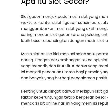
Apa Itu Slot Gacor?
Slot gacor merujuk pada mesin slot yang mem
waktu tertentu. Istilah "gacor" sendiri berasal 
menggambarkan mesin slot yang aktif menge
sering mencari slot gacor karena peluang 
lebih besar dibandingkan dengan mesin slot b
Mesin slot online kini menjadi salah satu perm
daring. Dengan perkembangan teknologi, slo
yang menarik, dan fitur-fitur bonus yang m
ini menjadi pencarian utama bagi pemain yan
dan banyak yang berbagi pengalaman positif 
Penting untuk diingat bahwa meskipun slot 
faktor keberuntungan tetap berperan besar 
mencari slot online hari ini yang memiliki re