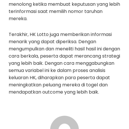
menolong ketika membuat keputusan yang lebih
terinformasi saat memilih nomor taruhan
mereka.
Terakhir, HK Lotto juga memberikan informasi
menarik yang dapat diperiksa. Dengan
mengumpulkan dan meneliti hasil hasil ini dengan
cara berkala, peserta dapat merancang strategi
yang lebih baik. Dengan cara menggabungkan
semua variabel ini ke dalam proses analisis
keluaran HK, diharapkan para peserta dapat
meningkatkan peluang mereka di togel dan
mendapatkan outcome yang lebih baik.