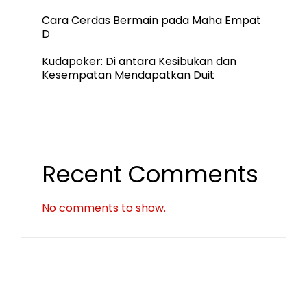
Cara Cerdas Bermain pada Maha Empat
D
Kudapoker: Di antara Kesibukan dan
Kesempatan Mendapatkan Duit
Recent Comments
No comments to show.