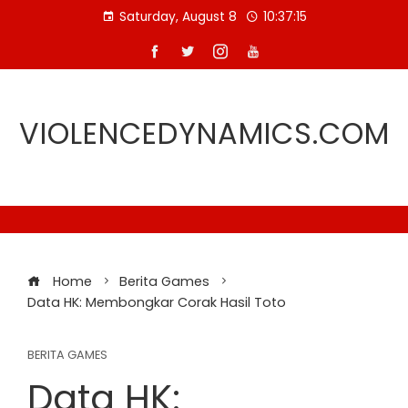
Skip
Saturday, August 8
10:37:15
to
content
VIOLENCEDYNAMICS.COM
Home
Berita Games
Data HK: Membongkar Corak Hasil Toto
BERITA GAMES
Data HK: