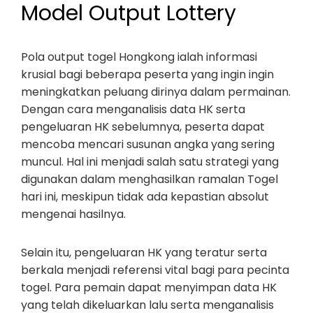
Model Output Lottery
Pola output togel Hongkong ialah informasi
krusial bagi beberapa peserta yang ingin ingin
meningkatkan peluang dirinya dalam permainan.
Dengan cara menganalisis data HK serta
pengeluaran HK sebelumnya, peserta dapat
mencoba mencari susunan angka yang sering
muncul. Hal ini menjadi salah satu strategi yang
digunakan dalam menghasilkan ramalan Togel
hari ini, meskipun tidak ada kepastian absolut
mengenai hasilnya.
Selain itu, pengeluaran HK yang teratur serta
berkala menjadi referensi vital bagi para pecinta
togel. Para pemain dapat menyimpan data HK
yang telah dikeluarkan lalu serta menganalisis