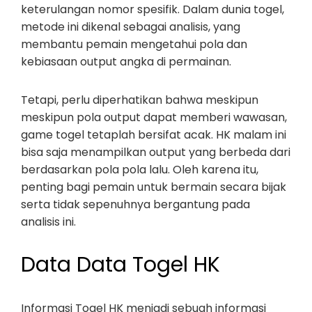
keterulangan nomor spesifik. Dalam dunia togel,
metode ini dikenal sebagai analisis, yang
membantu pemain mengetahui pola dan
kebiasaan output angka di permainan.
Tetapi, perlu diperhatikan bahwa meskipun
meskipun pola output dapat memberi wawasan,
game togel tetaplah bersifat acak. HK malam ini
bisa saja menampilkan output yang berbeda dari
berdasarkan pola pola lalu. Oleh karena itu,
penting bagi pemain untuk bermain secara bijak
serta tidak sepenuhnya bergantung pada
analisis ini.
Data Data Togel HK
Informasi Togel HK menjadi sebuah informasi