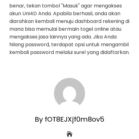
benar, tekan tombol "Masuk" agar mengakses
akun Uni4D Anda. Apabila berhasil, anda akan
diarahkan kembali menuju dashboard rekening di
mana bisa memulai bermain togel online atau
mengakses jasa lainnya yang ada. Jika Anda
hilang password, terdapat opsi untuk mengambil
kembali password melalui surel yang didaftarkan.
By fOT8EJXjf0m8ov5