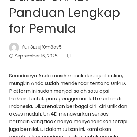
Panduan Lengkap
for Pemula
fOT8EJXjf0m8ov5
September 16, 2025
Seandainya Anda masih masuk dunia judi online,
mungkin Anda sudah mendengar tentang Uni4D.
Platform ini sudah menjadi salah satu opsi
terkenal untuk para penggemar lotto online di
Indonesia. Dikarenakan berbagai ciri-ciri unik dan
akses mudah, Uni4D menawarkan sensasi
bermain yang tidak hanya menyenangkan tetapi
juga bernilai. Di dalam tulisan ini, kami akan
memberikan panduan lengkap untuk pemula