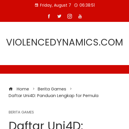
Skip
Friday, August 7
06:38:51
to
content
VIOLENCEDYNAMICS.COM
Home
Berita Games
Daftar Uni4D: Panduan Lengkap for Pemula
BERITA GAMES
Daftar Uni4D: