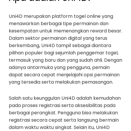
Uni4D merupakan platform togel online yang
menawarkan berbagai tipe permainan dan
kesempatan untuk memenangkan reward besar.
Dalam sektor permainan digital yang terus
berkembang, Uni4D tampil sebagai diantara
pilihan populer bagi sejumlah penggemar togel,
termasuk yang baru dan yang sudah ahli. Dengan
adanya antarmuka yang pengguna, pemain
dapat secara cepat menjelajahi opsi permainan
yang tersedia serta melakukan pemasangan.
Salah satu keunggulan Uni4D adalah kemudahan
pada proses registrasi serta aksesibilitas pada
berbagai perangkat. Pengguna bisa melakukan
registrasi secara cepat serta langsung bermain
dalam waktu waktu singkat. Selain itu, Uni4D