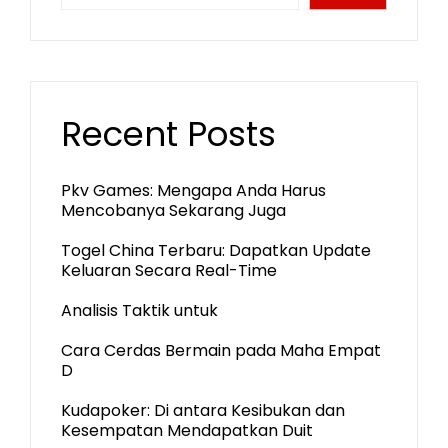
Recent Posts
Pkv Games: Mengapa Anda Harus
Mencobanya Sekarang Juga
Togel China Terbaru: Dapatkan Update
Keluaran Secara Real-Time
Analisis Taktik untuk
Cara Cerdas Bermain pada Maha Empat
D
Kudapoker: Di antara Kesibukan dan
Kesempatan Mendapatkan Duit