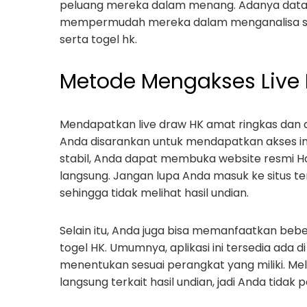
peluang mereka dalam menang. Adanya data 
mempermudah mereka dalam menganalisa sert
serta togel hk.
Metode Mengakses Live
Mendapatkan live draw HK amat ringkas dan da
Anda disarankan untuk mendapatkan akses int
stabil, Anda dapat membuka website resmi Ho
langsung. Jangan lupa Anda masuk ke situs t
sehingga tidak melihat hasil undian.
Selain itu, Anda juga bisa memanfaatkan bebe
togel HK. Umumnya, aplikasi ini tersedia ada d
menentukan sesuai perangkat yang miliki. Mela
langsung terkait hasil undian, jadi Anda tidak 