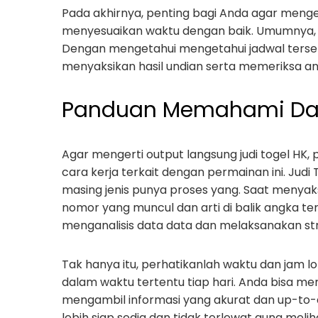
Pada akhirnya, penting bagi Anda agar menge
menyesuaikan waktu dengan baik. Umumnya, liv
Dengan mengetahui mengetahui jadwal terse
menyaksikan hasil undian serta memeriksa a
Panduan Memahami Data
Agar mengerti output langsung judi togel HK
cara kerja terkait dengan permainan ini. Jud
masing jenis punya proses yang. Saat menya
nomor yang muncul dan arti di balik angka te
menganalisis data data dan melaksanakan stra
Tak hanya itu, perhatikanlah waktu dan jam lo
dalam waktu tertentu tiap hari. Anda bisa m
mengambil informasi yang akurat dan up-to-
lebih siap sedia dan tidak terlewat guna meli