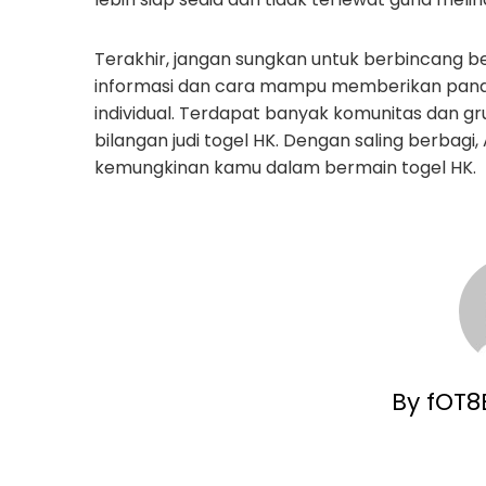
Terakhir, jangan sungkan untuk berbincang b
informasi dan cara mampu memberikan pand
individual. Terdapat banyak komunitas dan g
bilangan judi togel HK. Dengan saling berb
kemungkinan kamu dalam bermain togel HK.
By fOT