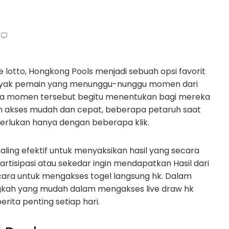
lotto, Hongkong Pools menjadi sebuah opsi favorit
anyak pemain yang menunggu-nunggu momen dari
ena momen tersebut begitu menentukan bagi mereka
an akses mudah dan cepat, beberapa petaruh saat
erlukan hanya dengan beberapa klik.
aling efektif untuk menyaksikan hasil yang secara
rtisipasi atau sekedar ingin mendapatkan Hasil dari
-cara untuk mengakses togel langsung hk. Dalam
ngkah yang mudah dalam mengakses live draw hk
rita penting setiap hari.