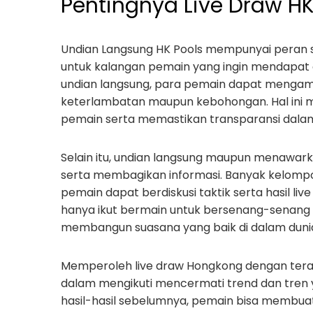
Pentingnya Live Draw HK
Undian Langsung HK Pools mempunyai peran s
untuk kalangan pemain yang ingin mendapat d
undian langsung, para pemain dapat mengama
keterlambatan maupun kebohongan. Hal ini
pemain serta memastikan transparansi dalam 
Selain itu, undian langsung maupun menawa
serta membagikan informasi. Banyak kelompo
pemain dapat berdiskusi taktik serta hasil li
hanya ikut bermain untuk bersenang-senang t
membangun suasana yang baik di dalam dunia
Memperoleh live draw Hongkong dengan ter
dalam mengikuti mencermati trend dan tren
hasil-hasil sebelumnya, pemain bisa membua