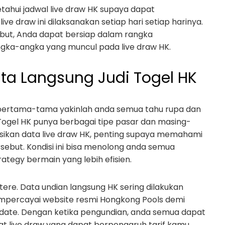
tahui jadwal live draw HK supaya dapat
e draw ini dilaksanakan setiap hari setiap harinya.
but, Anda dapat bersiap dalam rangka
ngka-angka yang muncul pada live draw HK.
 Langsung Judi Togel HK
, pertama-tama yakinlah anda semua tahu rupa dan
i Togel HK punya berbagai tipe pasar dan masing-
ksikan data live draw HK, penting supaya memahami
rsebut. Kondisi ini bisa menolong anda semua
tegy bermain yang lebih efisien.
tere. Data undian langsung HK sering dilakukan
empercayai website resmi Hongkong Pools demi
date. Dengan ketika pengundian, anda semua dapat
hat live draw yang dapat berpengaruh tarif kamu.