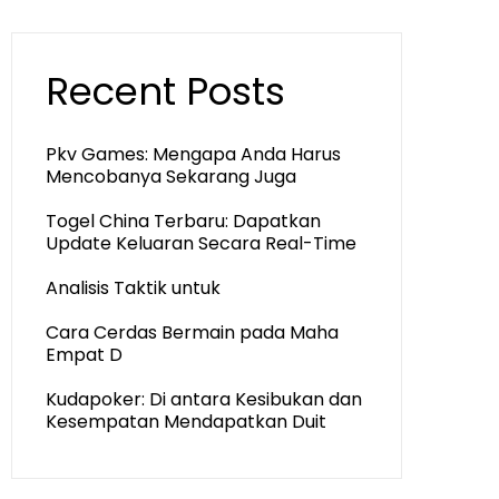
Recent Posts
Pkv Games: Mengapa Anda Harus
Mencobanya Sekarang Juga
Togel China Terbaru: Dapatkan
Update Keluaran Secara Real-Time
Analisis Taktik untuk
Cara Cerdas Bermain pada Maha
Empat D
Kudapoker: Di antara Kesibukan dan
Kesempatan Mendapatkan Duit