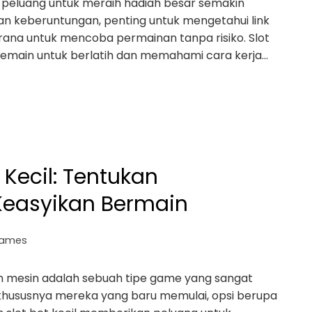
, peluang untuk meraih hadiah besar semakin
an keberuntungan, penting untuk mengetahui link
arana untuk mencoba permainan tanpa risiko. Slot
main untuk berlatih dan memahami cara kerja…
 Kecil: Tentukan
Keasyikan Bermain
Games
an mesin adalah sebuah tipe game yang sangat
, khususnya mereka yang baru memulai, opsi berupa