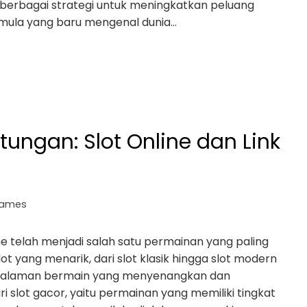
 berbagai strategi untuk meningkatkan peluang
ula yang baru mengenal dunia…
ungan: Slot Online dan Link
Games
nline telah menjadi salah satu permainan yang paling
t yang menarik, dari slot klasik hingga slot modern
engalaman bermain yang menyenangkan dan
lot gacor, yaitu permainan yang memiliki tingkat