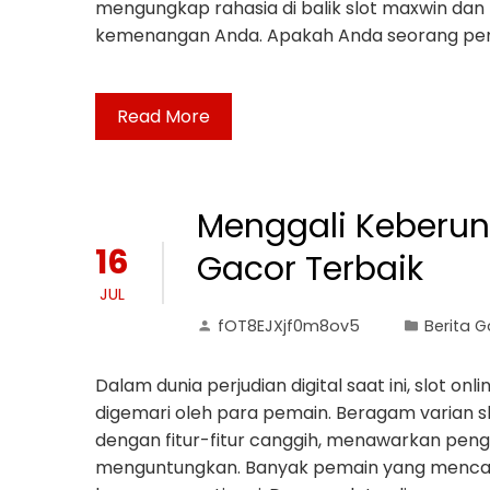
mengungkap rahasia di balik slot maxwin dan
kemenangan Anda. Apakah Anda seorang pem
Read More
Menggali Keberunt
16
Gacor Terbaik
JUL
fOT8EJXjf0m8ov5
Berita 
Dalam dunia perjudian digital saat ini, slot o
digemari oleh para pemain. Beragam varian slo
dengan fitur-fitur canggih, menawarkan p
menguntungkan. Banyak pemain yang mencari s