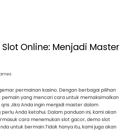
lot Online: Menjadi Master
Games
ggemar permainan kasino. Dengan berbagai pilihan
 pemain yang mencari cara untuk memaksimalkan
qris Jika Anda ingin menjadi master dalam
 perlu Anda ketahui. Dalam panduan ini, kami akan
termasuk cara menemukan slot gacor, demo slot
nda untuk bermain.Tidak hanya itu, kami juga akan