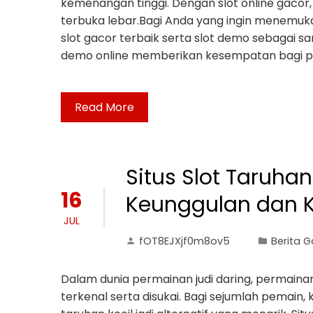
kemenangan tinggi. Dengan slot online gacor
terbuka lebar.Bagi Anda yang ingin menemuk
slot gacor terbaik serta slot demo sebagai s
demo online memberikan kesempatan bagi pe
Read More
Situs Slot Taruhan
16
Keunggulan dan 
JUL
fOT8EJXjf0m8ov5
Berita 
Dalam dunia permainan judi daring, permain
terkenal serta disukai. Bagi sejumlah pemain