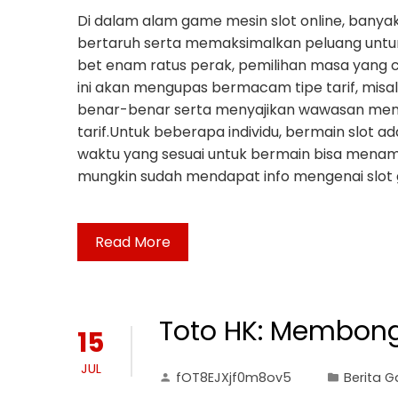
Di dalam alam game mesin slot online, banya
bertaruh serta memaksimalkan peluang untun
bet enam ratus perak, pemilihan masa yang c
ini akan mengupas bermacam tipe tarif, misaln
benar-benar serta menyajikan wawasan men
tarif.Untuk beberapa individu, bermain slot a
waktu yang sesuai untuk bermain bisa mena
mungkin sudah mendapat info mengenai slot
Read More
Toto HK: Membongk
15
JUL
fOT8EJXjf0m8ov5
Berita 