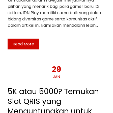
kemudahan dalam navigasi, menjadikannya
pilihan yang menarik bagi para gamer baru. Di
sisi lain, IDN Play memiliki nama baik yang dalam
bidang diversitas game serta komunitas aktif.
Dalam artikel ini, kami akan mendalami lebih…
Read More
29
JAN
5K atau 5000? Temukan
Slot QRIS yang
Menguntungkan untuk