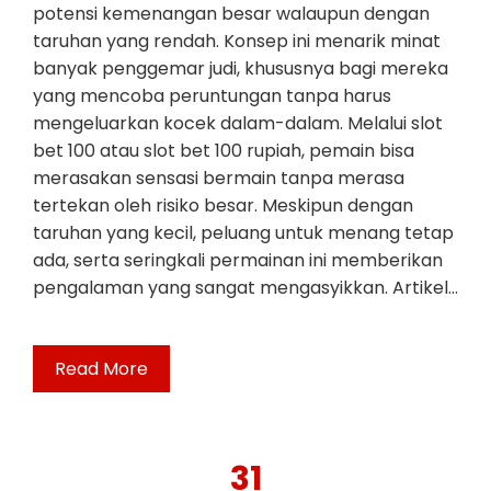
potensi kemenangan besar walaupun dengan
taruhan yang rendah. Konsep ini menarik minat
banyak penggemar judi, khususnya bagi mereka
yang mencoba peruntungan tanpa harus
mengeluarkan kocek dalam-dalam. Melalui slot
bet 100 atau slot bet 100 rupiah, pemain bisa
merasakan sensasi bermain tanpa merasa
tertekan oleh risiko besar. Meskipun dengan
taruhan yang kecil, peluang untuk menang tetap
ada, serta seringkali permainan ini memberikan
pengalaman yang sangat mengasyikkan. Artikel…
Read More
31