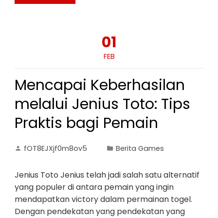
01
FEB
Mencapai Keberhasilan
melalui Jenius Toto: Tips
Praktis bagi Pemain
fOT8EJXjf0m8ov5
Berita Games
Jenius Toto Jenius telah jadi salah satu alternatif
yang populer di antara pemain yang ingin
mendapatkan victory dalam permainan togel.
Dengan pendekatan yang pendekatan yang