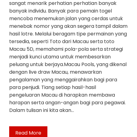
sangat menarik perhatian perhatian banyak
banyak individu. Banyak para pemain togel
mencoba menemukan jalan yang cerdas untuk
menebak nomor yang akan segera tampil dalam
hasil lotre. Melalui beragam tipe permainan yang
tersedia, seperti Toto dari Macau serta toto
Macau 5D, memahami pola-pola serta strategi
menjadi kunci utama untuk membesarkan
peluang untuk berjaya.Macau Pools, yang dikenal
dengan live draw Macau, menawarkan
pengalaman yang menggairahkan bagi para
para penjudi. Tiang setiap hasil-hasil
pengeluaran Macau di harapkan membawa
harapan serta angan-angan bagi para pegawai.
Dalam tulisan ini kita akan…
Read More