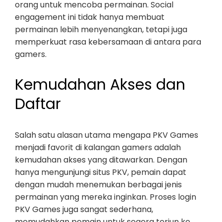
orang untuk mencoba permainan. Social
engagement ini tidak hanya membuat
permainan lebih menyenangkan, tetapi juga
memperkuat rasa kebersamaan di antara para
gamers.
Kemudahan Akses dan
Daftar
Salah satu alasan utama mengapa PKV Games
menjadi favorit di kalangan gamers adalah
kemudahan akses yang ditawarkan. Dengan
hanya mengunjungi situs PKV, pemain dapat
dengan mudah menemukan berbagai jenis
permainan yang mereka inginkan. Proses login
PKV Games juga sangat sederhana,
memudahkan pemain untuk segera terjun ke