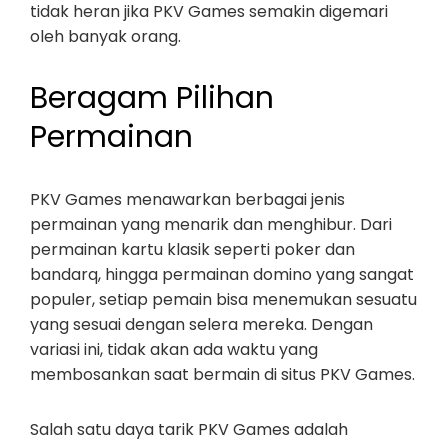
tidak heran jika PKV Games semakin digemari
oleh banyak orang.
Beragam Pilihan
Permainan
PKV Games menawarkan berbagai jenis
permainan yang menarik dan menghibur. Dari
permainan kartu klasik seperti poker dan
bandarq, hingga permainan domino yang sangat
populer, setiap pemain bisa menemukan sesuatu
yang sesuai dengan selera mereka. Dengan
variasi ini, tidak akan ada waktu yang
membosankan saat bermain di situs PKV Games.
Salah satu daya tarik PKV Games adalah