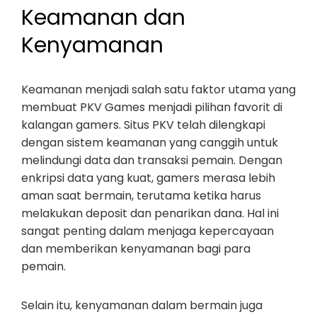
Keamanan dan
Kenyamanan
Keamanan menjadi salah satu faktor utama yang
membuat PKV Games menjadi pilihan favorit di
kalangan gamers. Situs PKV telah dilengkapi
dengan sistem keamanan yang canggih untuk
melindungi data dan transaksi pemain. Dengan
enkripsi data yang kuat, gamers merasa lebih
aman saat bermain, terutama ketika harus
melakukan deposit dan penarikan dana. Hal ini
sangat penting dalam menjaga kepercayaan
dan memberikan kenyamanan bagi para
pemain.
Selain itu, kenyamanan dalam bermain juga