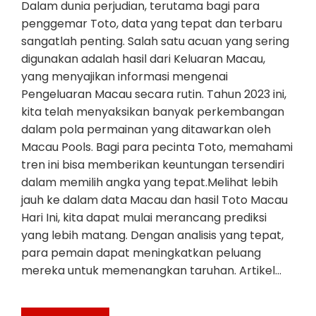
Dalam dunia perjudian, terutama bagi para
penggemar Toto, data yang tepat dan terbaru
sangatlah penting. Salah satu acuan yang sering
digunakan adalah hasil dari Keluaran Macau,
yang menyajikan informasi mengenai
Pengeluaran Macau secara rutin. Tahun 2023 ini,
kita telah menyaksikan banyak perkembangan
dalam pola permainan yang ditawarkan oleh
Macau Pools. Bagi para pecinta Toto, memahami
tren ini bisa memberikan keuntungan tersendiri
dalam memilih angka yang tepat.Melihat lebih
jauh ke dalam data Macau dan hasil Toto Macau
Hari Ini, kita dapat mulai merancang prediksi
yang lebih matang. Dengan analisis yang tepat,
para pemain dapat meningkatkan peluang
mereka untuk memenangkan taruhan. Artikel…