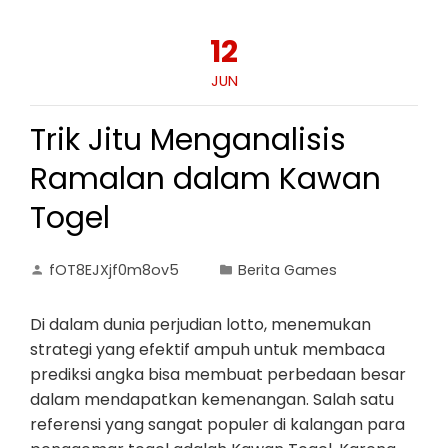
12
JUN
Trik Jitu Menganalisis
Ramalan dalam Kawan
Togel
fOT8EJXjf0m8ov5
Berita Games
Di dalam dunia perjudian lotto, menemukan
strategi yang efektif ampuh untuk membaca
prediksi angka bisa membuat perbedaan besar
dalam mendapatkan kemenangan. Salah satu
referensi yang sangat populer di kalangan para