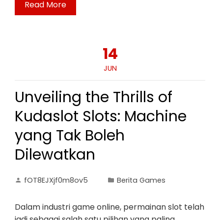
Read More
14
JUN
Unveiling the Thrills of
Kudaslot Slots: Machine
yang Tak Boleh
Dilewatkan
fOT8EJXjf0m8ov5
Berita Games
Dalam industri game online, permainan slot telah
jadi sebagai salah satu pilihan yang paling