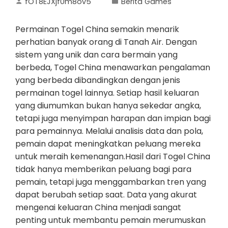
fOT8EJXjf0m8ov5
Berita Games
Permainan Togel China semakin menarik
perhatian banyak orang di Tanah Air. Dengan
sistem yang unik dan cara bermain yang
berbeda, Togel China menawarkan pengalaman
yang berbeda dibandingkan dengan jenis
permainan togel lainnya. Setiap hasil keluaran
yang diumumkan bukan hanya sekedar angka,
tetapi juga menyimpan harapan dan impian bagi
para pemainnya. Melalui analisis data dan pola,
pemain dapat meningkatkan peluang mereka
untuk meraih kemenangan.Hasil dari Togel China
tidak hanya memberikan peluang bagi para
pemain, tetapi juga menggambarkan tren yang
dapat berubah setiap saat. Data yang akurat
mengenai keluaran China menjadi sangat
penting untuk membantu pemain merumuskan