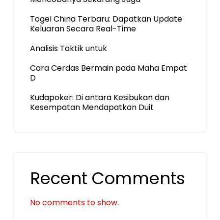
Togel China Terbaru: Dapatkan Update
Keluaran Secara Real-Time
Analisis Taktik untuk
Cara Cerdas Bermain pada Maha Empat
D
Kudapoker: Di antara Kesibukan dan
Kesempatan Mendapatkan Duit
Recent Comments
No comments to show.