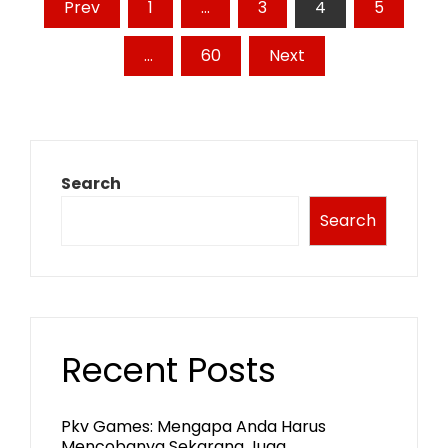
Posts
Prev
1
…
3
4
5
pagination
…
60
Next
Search
Search
Recent Posts
Pkv Games: Mengapa Anda Harus
Mencobanya Sekarang Juga