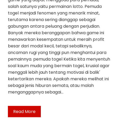
salah satunya yaitu permainan lotto. Pemuda
togel menjadi fenomen yang menarik minat,
terutama karena sering dianggap sebagai
gabungan antara peluang dengan perjudian.
Banyak mereka beranggapan bahwa game ini
menawarkan kesempatan untuk meraih profit
besar dari modal kecil, tetapi sebaliknya,
ancaman rugi yang tinggi pun menghantui para
pemainnya. pemuda togel Ketika kita menyentuh
soal kaum muda yang bermain togel, krusial agar
menggali lebih jauh tentang motivasi di balik'
ketertarikan mereka. Apakah mereka melihat ini
sebagai jenis hiburan semata, atau malah
menganggapnya sebagai…
Read More