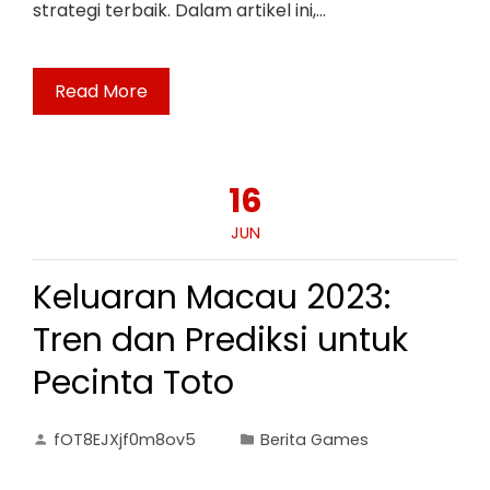
strategi terbaik. Dalam artikel ini,…
Read More
16
JUN
Keluaran Macau 2023:
Tren dan Prediksi untuk
Pecinta Toto
fOT8EJXjf0m8ov5
Berita Games