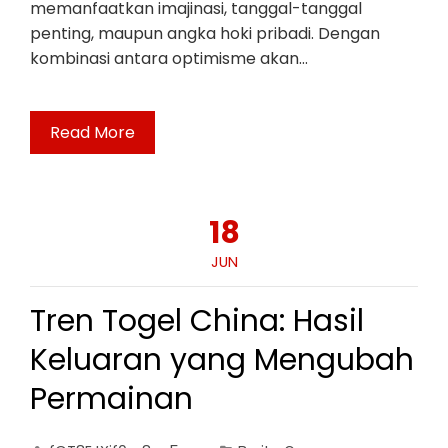
memanfaatkan imajinasi, tanggal-tanggal
penting, maupun angka hoki pribadi. Dengan
kombinasi antara optimisme akan…
Read More
18
JUN
Tren Togel China: Hasil
Keluaran yang Mengubah
Permainan