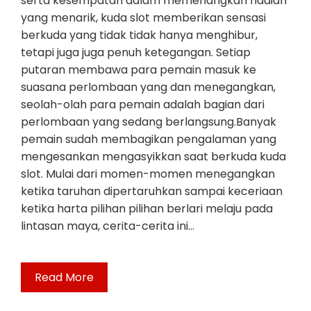
serta kesempatan dalam memenangkan hadiah
yang menarik, kuda slot memberikan sensasi
berkuda yang tidak tidak hanya menghibur,
tetapi juga juga penuh ketegangan. Setiap
putaran membawa para pemain masuk ke
suasana perlombaan yang dan menegangkan,
seolah-olah para pemain adalah bagian dari
perlombaan yang sedang berlangsung.Banyak
pemain sudah membagikan pengalaman yang
mengesankan mengasyikkan saat berkuda kuda
slot. Mulai dari momen-momen menegangkan
ketika taruhan dipertaruhkan sampai keceriaan
ketika harta pilihan pilihan berlari melaju pada
lintasan maya, cerita-cerita ini…
Read More